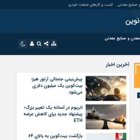
 صنایع معدنی
کسب و کارهای صنعت خودرو
نوین
معدن و صنایع معدنی
ت
کسب و کارهای بازار مالی
نام کاربری یا نشانی ایمیل
اینستاگرام
آخرین اخبار
تلگرام
ای صنعت خودرو
کسب و کارهای گردشگری و هنر
پیش‌بینی جنجالی آرتور هیز؛
بیت‌کوین یک میلیون دلاری
رمز عبور
سروش
می‌شود
ای گردشگری و هنر
معدن و ورزش
ایتا
اتریوم در آستانه یک تغییر بزرگ؛
مرا به خاطر بسپار
آپارات
پیشنهاد جدید برای کاهش عرضه
ETH
اپلیکیشن
بازگشت بیت‌کوین به بالای ۶۴