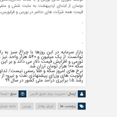
قیمت همه شرکت های حاضر در بورس و فرابورس، م
.
.
.
بازار سرمایه در این روزها با چراغ سبز به
توانست از یک میلیون 
تورمی و افزایش قیمت دلار می داند و بر این ب
سکه ۱۰۰ هزار تومان ارزان شد
نرخ های امروز سکه و طلا رسمی نیست/ تداوم ت
اولویت های وزرای پیشنهادی نفت و نیرو؛ از 
رشد ۱.۵ برابری درآمد ملی کشور در سال ۹۹
ارسال :
مدیریت پیام خلیج فارس
منبع :
ایسنا
برچسب ها
اوراق بهادار
بورس
دامنه نوسان