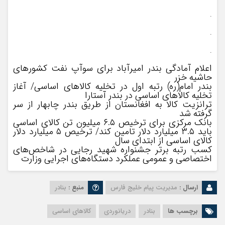
.
.
.
اعلام آمادگی بندر امیرآباد برای سوآپ نفت کشورهای
حاشیه خزر
بندر امام(ره) رتبه اول در تخلیه کالاهای اساسی/ آغاز
تخلیه کالاهای اساسی در بندر آستارا
ترانزیت کالا به افغانستان از طریق بندر چابهار از سر
گرفته شد
بانک مرکزی برای ترخیص ۶.۵ میلیون تن کالای اساسی
باید ٣.۵ میلیارد دلار تامین کند/ ترخیص ۵ میلیارد دلار
کالای اساسی از ابتدای سال
کسب رتبه برتر جشنواره شهید رجایی در شاخص‌های
اختصاصی و عمومی عملکرد دستگاه‌های اجرایی وزارت
ارسال :
مدیریت پیام خلیج فارس
منبع :
بنادر
برچسب ها
بنادر
دریانوردی
کالاهای اساسی