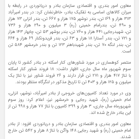
معاون امور بندری و اقتصادی سازمان بنادر و دریانوردی در رابطه با
میزان کالاهای اساسی به تفکیک بنادر، خاطرنشان کرد: در بندر امیرآباد
۳۱۳ هزار و ۱۶۹ تن، بندر نوشهر ۱۷۵ هزار و ۶۶۷ تن، بندر انزلی ۷۳ هزار
و ۴۹۰ تن، بندرامام خمینی (ره) ۳ میلیون و ۲۹۰ هزار و ۷۳۶
تن، شهیدرجایی ۴۴۱ هزار و ۷۶۰ تن، بندر بوشهر ۵۳ تن، چابهار ۱۴۳ هزار
و ۷۲۱ تن، بندر آستارا ۱۸ هزار و ۶۳ تن، بندر فریدونکنار ۶۹ هزار و ۶۶۴
تن، بندر لنگه ۷۰ تن، بندر شهیدباهنر ۱۲۳ تن و بندر خرمشهر ۵۸۴ تن
است.
منتصر کوهساری در مورد شناورهای کنار اسکله در بنادر کشور تا پایان
سوم شهریور ماه سال جاری، اظهار داشت: ۱۸ فروند شناور کنار اسکله
با تناژ ۴۱۷ هزار و ۲۷۱ تن قرار دارند و ۲۶ فروند شناور نیز با تناژ یک
میلیون و ۱۲۵ هزار و ۴۰۳ تن تا تاریخ مذکور در لنگرگاه منتظر بودند.
وی در مورد تعداد کامیون‌های خروجی از بنادر امیرآباد، نوشهر، انزلی،
امام خمینی (ره)، شهید رجایی و خرمشهر نیز، اعلام کرد: روز سوم
شهریورماه سال جاری، ۳ هزار و ۳۹۹ کامیون با تناژ ۷۷ هزار و ۹۹۸ تن از
این بنادر خارج شده اند.
معاون امور بندری و اقتصادی سازمان بنادر و دریانوردی افزود: از بنادر
امام خمینی (ره) و شهید رجایی ۱۴۸ واگن با تناژ ۸ هزار و ۵۴۲ تن خارج
شدند.