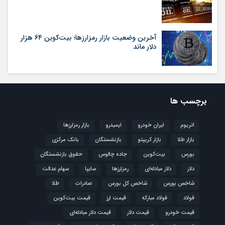
آخرین وضعیت بازار رمزارزها؛ بیت‌کوین ۶۴ هزار
دلار ماند
برچسب ها
اتریوم
ایران خودرو
ایمیدرو
بازار رمزارزها
بازار طلا
بازار کریپتو
بازنشستگان
بانک مرکزی
بورس
بیت‌کوین
جاده چالوس
حقوق بازنشستگان
دلار
دلار مبادله‌ای
رمزارزها
سایپا
سهام عدالت
شاخص بورس
شاخص کل بورس
صادرات
طلا
فولاد
فولاد مبارکه
قیمت ارز
قیمت بیت‌کوین
قیمت خودرو
قیمت دلار
قیمت دلار مبادله‌ای