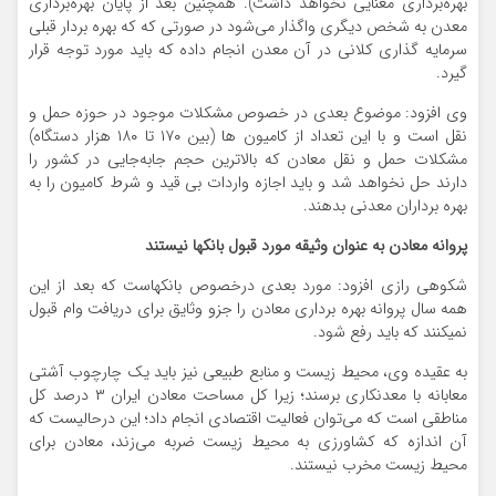
بهره‌برداری معنایی نخواهد داشت). همچنین بعد از پایان بهره‌برداری
معدن به شخص دیگری واگذار می‌شود در صورتی که که بهره بردار قبلی
سرمایه گذاری کلانی در آن معدن انجام داده که باید مورد توجه قرار
گیرد.
وی افزود: موضوع بعدی در خصوص مشکلات موجود در حوزه حمل و
نقل است و با این تعداد از کامیون ها (بین ۱۷۰ تا ۱۸۰ هزار دستگاه)
مشکلات حمل و نقل معادن که بالاترین حجم جابه‌جایی در کشور را
دارند حل نخواهد شد و باید اجازه واردات بی قید و شرط کامیون را به
بهره برداران معدنی بدهند.
پروانه معادن به عنوان وثیقه مورد قبول بانکها نیستند
شکوهی رازی افزود: مورد بعدی درخصوص بانکهاست که بعد از این
همه سال پروانه بهره برداری معادن را جزو وثایق برای دریافت وام قبول
نمیکنند که باید رفع شود.
به عقیده وی، محیط زیست و منابع طبیعی نیز باید یک چارچوب آشتی
معابانه با معدنکاری برسند؛ زیرا کل مساحت معادن ایران ۳ درصد کل
مناطقی است که می‌توان فعالیت اقتصادی انجام داد؛ این درحالیست که
آن اندازه که کشاورزی به محیط زیست ضربه می‌زند، معادن برای
محیط زیست مخرب نیستند.