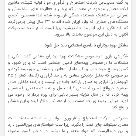
به گفته مدیرعامل شرکت استخراج و فرآوری مواد اولیه شیشه، ماشین
آلات معدنی موجود در معادن که برخی با فعالیت های ساختمانی و
عمرانی نیز مشترک هستند، همگی فرسوده شده اند؛ همچنین آخرین
دستگاه‌های حفاری که وارد ایران شده اند به ۲۳ سال پیش بازمی‌گردد
که باید فکری برای این موارد اندیشید؛ زیرا قیمت تمام شده محصولات
اکنون به دلیل این موضوع بشدت بالا میرود.
مشکل بهره برداران با تامین اجتماعی باید حل شود
شکوهی رازی درخصوص مشکلات بهره برداران معدنی گفت: یکی از
مشکلات ما درخصوص بیمه‌های تامین اجتماعی است که برای کمبود و
کسری منابع خود حمل و نقل داخلی معادن را مشمول حق بیمه کرده و
در صورتی که بدلیل نزدیکی معادن به واحد فرآوری (فاصله کمتر از ۳۵
کیلومتری)، نیازی به صدور بارنامه جاده‌ای نیست و بارنامه داخلی صادر
میشود. درواقع تامین اجتماعی کرایه حمل و نه ماده معدنی را مشمول
بیمه کرده که در سال هزینه بسیار بالایی برای بهره بردار به وجود می
آورد. در این زمینه وزارت صمت باید از معدندار دفاع کرده و این مشکل
را رفع کند.
مدیرعامل شرکت استخراج و فرآوری مواد اولیه شیشه معتقد است
معدن نمیتواند جای نفت را بگیرد. زیرا نفت خواستارهای بین‌المللی دارد
و این درحالیست که مواد معدنی ما بیشتر در داخل کشور مصرف