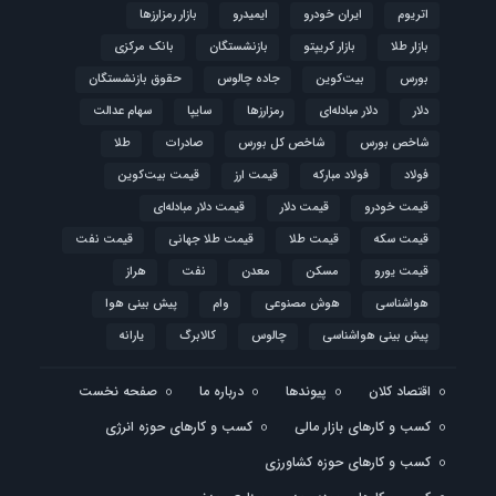
اتریوم
ایران خودرو
ایمیدرو
بازار رمزارزها
بازار طلا
بازار کریپتو
بازنشستگان
بانک مرکزی
بورس
بیت‌کوین
جاده چالوس
حقوق بازنشستگان
دلار
دلار مبادله‌ای
رمزارزها
سایپا
سهام عدالت
شاخص بورس
شاخص کل بورس
صادرات
طلا
فولاد
فولاد مبارکه
قیمت ارز
قیمت بیت‌کوین
قیمت خودرو
قیمت دلار
قیمت دلار مبادله‌ای
قیمت سکه
قیمت طلا
قیمت طلا جهانی
قیمت نفت
قیمت یورو
مسکن
معدن
نفت
هراز
هواشناسی
هوش مصنوعی
وام
پیش بینی هوا
پیش بینی هواشناسی
چالوس
کالابرگ
یارانه
اقتصاد کلان
پیوندها
درباره ما
صفحه نخست
کسب و کارهای بازار مالی
کسب و کارهای حوزه انرژی
کسب و کارهای حوزه کشاورزی