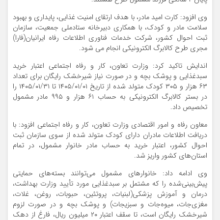
وی افزود: کارت امید مادر، با هدف ارتقای امنیت غذایی، پایداری و بهبود
سلامت مادر و کودک، با همکاری دبیرخانه ستادملی جمعیت، سازمان
ثبت احوال کشور، شرکت خدمات فناوری اطلاعات رفاه ایرانیان(فارا)
مجری طرح کالابرگ الکترونیکی انجام می‌ شود.
اندایش تاکید کرد: وزارت تعاون، کار و رفاه اجتماعی اعتبار خرید
سبدغذایی و پوشک بچه و در صورت نیاز شیرخشک رایگان برای تعداد
۶۳ هزار و ۳۰۵ کودک متولد شده از تاریخ ۱۴۰۵/۰۱/۰۱ تا ۱۴۰۵/۰۱/۳۱ را
در بستر کالابرگ الکترونیکی به حساب ۶۱ هزار و ۹۹۵ مادر مشمول
تخصیص داد.
معاون رفاه و امور اقتصادی وزارت تعاون، کار و رفاه اجتماعی افزود: با
دریافت اطلاعات مادران دارای کودک متولد شده از سوی سازمان ثبت
احوال کشور، اعتبار خرید به حساب مادر خانوار مشمول، در تمام
استان‌های کشور واریز شد.
وی ادامه داد: خانوارهای مشمول می‌توانند بسته‌های حمایتی
پیش‌بینی‌شده را که مشتمل بر سبدغذایی مورد تأیید وزارت بهداشت،
درمان و آموزش پزشکی(لبنیات، پروتئین، حبوبات، روغن، غلات،
مغزی‌جات، میوه‌جات و سبزیجات) و پوشک بچه و در صورت لزوم
شیرخشک رایگان است، تا سقف اعتبار ۲۰ میلیون ریال، فارغ از دهک