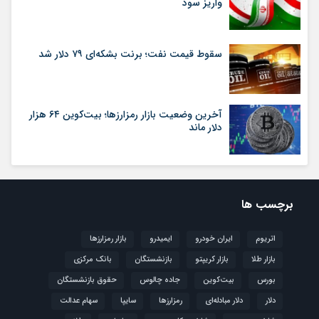
واریز سود
سقوط قیمت نفت؛ برنت بشکه‌ای ۷۹ دلار شد
آخرین وضعیت بازار رمزارزها؛ بیت‌کوین ۶۴ هزار
دلار ماند
برچسب ها
اتریوم
ایران خودرو
ایمیدرو
بازار رمزارزها
بازار طلا
بازار کریپتو
بازنشستگان
بانک مرکزی
بورس
بیت‌کوین
جاده چالوس
حقوق بازنشستگان
دلار
دلار مبادله‌ای
رمزارزها
سایپا
سهام عدالت