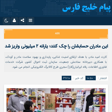
نام کاربری یا نشانی ایمیل
اینستاگرام
تلگرام
سروش
ایتا
این مادران حسابشان را چک کنند؛ یارانه ۲ میلیونی واریز شد
رمز عبور
آپارات
اپلیکیشن
کارت امید مادر، با هدف ارتقای امنیت غذایی، پایداری و بهبود سلامت مادر و کودک،
با همکاری دبیرخانه ستادملی جمعیت، سازمان ثبت احوال کشور، شرکت خدمات
فناوری اطلاعات رفاه ایرانیان(فارا) مجری طرح کالابرگ الکترونیکی انجام می‌ شود.
مرا به خاطر بسپار
انتشار :
- ۱۰:۵۰
کد خبر :
۶۹۷۱۰