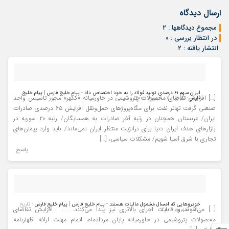
ارسال دیدگاه
مجموع دیدگاهها : ۲
در انتظار بررسی : ۰
انتشار یافته : ۲
ایران سهم ۶۱ درصدی تولید فولاد را به خود اختصاص داد - پیام خلیج فارس | پیام خلیج
[…] افزایش تقاضای محصولات پتروشیمی در خاورمیانه «کگهر» مجوز تاسیس واحد
فارس
- تاریخ : ۱۱ - شهریور - ۱۴۰۰
صنعتی گرفت تهاتر نفت برای مگاه‌پروژهای حمل‌ونقل افزایش ۶۵ درصدی صادرات
ایران/ عربستان همچنان در رتبه آخر صادرات به همسایگان/ رتبه ۲۰ سوریه در
بازارهای هدف ایران دنیا برای ترانزیت منتظر ایران نمی‌ماند/ باید وارد پیمان‌های
تجاری با شرق آسیا شویم/ مشکلات سیاسی، […]
پاسخ
خودرو‌هایی که امسال مشمول مالیات هستند - پیام خلیج فارس | پیام خلیج فارس
- تاریخ
[…] می‌شوند و قابلیت اجرای بالاتری نیز پیدا می‌کنند. . . . افزایش تقاضای
: ۱۴ - شهریور - ۱۴۰۰
محصولات پتروشیمی در خاورمیانه پایان مردادماه، اتمام مهلت ارائه اظهارنامه