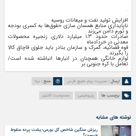
.
افزایش تولید نفت و میعانات روسیه
ناپایداری منابع همسان سازی حقوق‌ها به کسری بودجه
و تورم دامن می‌زند
صادرات حدود ۱.۳ میلیارد دلاری زنجیره محصولات
معدنی در خردادماه
قوه قضائیه، گمرک و سازمان بنادر باید جلوی قاچاق کالا
را بگیرند
لوازم خانگی همچنان در انبارها انباشته شده است/
تعامل با کره جنوبی بر
ارسال :
مدیریت پیام خلیج فارس
منبع :
نپتا
برچسب ها
پتروشیمی
محدودیت کانتینر
نوشته های مشابه
ریزش سنگین شاخص کل بورس؛ پشت پرده سقوط
چیست؟