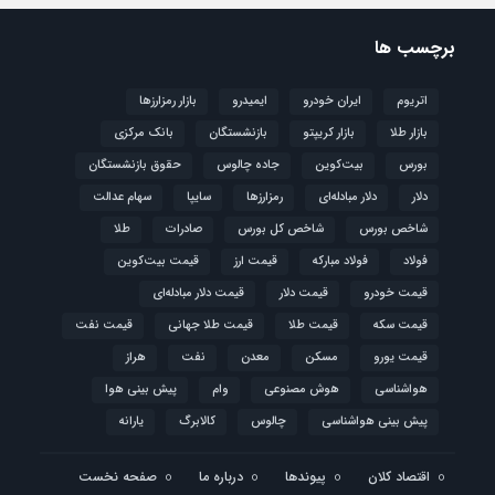
برچسب ها
اتریوم
ایران خودرو
ایمیدرو
بازار رمزارزها
بازار طلا
بازار کریپتو
بازنشستگان
بانک مرکزی
بورس
بیت‌کوین
جاده چالوس
حقوق بازنشستگان
دلار
دلار مبادله‌ای
رمزارزها
سایپا
سهام عدالت
شاخص بورس
شاخص کل بورس
صادرات
طلا
فولاد
فولاد مبارکه
قیمت ارز
قیمت بیت‌کوین
قیمت خودرو
قیمت دلار
قیمت دلار مبادله‌ای
قیمت سکه
قیمت طلا
قیمت طلا جهانی
قیمت نفت
قیمت یورو
مسکن
معدن
نفت
هراز
هواشناسی
هوش مصنوعی
وام
پیش بینی هوا
پیش بینی هواشناسی
چالوس
کالابرگ
یارانه
اقتصاد کلان
پیوندها
درباره ما
صفحه نخست