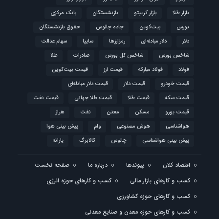
بازار طلا
بازار کریپتو
بازنشستگان
بانک مرکزی
بورس
بیت‌کوین
جاده چالوس
حقوق بازنشستگان
دلار
دلار مبادله‌ای
رمزارزها
سایپا
سهام عدالت
شاخص بورس
شاخص کل بورس
صادرات
طلا
فولاد
فولاد مبارکه
قیمت ارز
قیمت بیت‌کوین
قیمت خودرو
قیمت دلار
قیمت دلار مبادله‌ای
قیمت سکه
قیمت طلا
قیمت طلا جهانی
قیمت نفت
قیمت یورو
مسکن
معدن
نفت
هراز
هواشناسی
هوش مصنوعی
وام
پیش بینی هوا
پیش بینی هواشناسی
چالوس
کالابرگ
یارانه
اقتصاد کلان
پیوندها
درباره ما
صفحه نخست
کسب و کارهای بازار مالی
کسب و کارهای حوزه انرژی
کسب و کارهای حوزه کشاورزی
کسب و کارهای حوزه معدن و صنایع معدنی