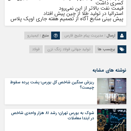
کسری داشت
قیمت نفت بالاتر از این نمی‌رود
استرالیا در تولید طلا از چین پیش افتاد
پیش بینی منابع آگاه از تصمیم هفته جاری اوپک پلاس
ارسال :
مدیریت پیام خلیج فارس
منبع :
ایمیدرو
برچسب ها
تولید جهانی فولاد زنگ نزن
فولاد
نوشته های مشابه
ریزش سنگین شاخص کل بورس؛ پشت پرده سقوط
چیست؟
شوک به بورس تهران؛ رشد ۸۱ هزار واحدی شاخص
در ابتدا معاملات