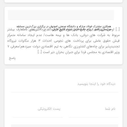
همکاری مشترک فولاد مبارکه و دانشگاه صنعتی اصفهان در برگزاری بزرگ‌ترین مسابقه
[…] اوجی می‌تواند ایران را به بازارهای گازی بازگرداند پرداختی‌های نامتعارف بیشتر
مدل‌سازی کشور - پیام خلیج فارس | پیام خلیج فارس
- تاریخ : ۹ - شهریور - ۱۴۰۰
مربوط به شرکت های دولتی، بانک ها و بیمه هاست/ عدم ایجاد سامانه متمرکز
فیش حقوق عاملی برای پرداخت های نجومی احداث ۳ هزار مگاوات نیروگاه
تجدیدپذیر برای چاه‌های کشاورزی نگاهی به تیم اقتصادی دولت سیزدهم/معرفی ۷
وزیر اقتصادی به مجلس فردا برای جبران بحران دیر است […]
پاسخ
دیدگاه خود را اینجا بنویسید
نام شما
پست الکترونیکی