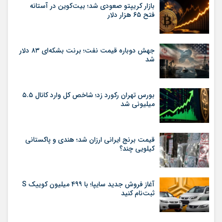
بازار کریپتو صعودی شد؛ بیت‌کوین در آستانه
فتح ۶۵ هزار دلار
جهش دوباره قیمت نفت؛ برنت بشکه‌ای ۸۳ دلار
شد
بورس تهران رکورد زد؛ شاخص کل وارد کانال ۵.۵
میلیونی شد
قیمت برنج ایرانی ارزان شد؛ هندی و پاکستانی
کیلویی چند؟
آغاز فروش جدید سایپا؛ با ۴۹۹ میلیون کوییک S
ثبت‌نام کنید