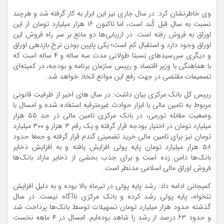
وی خاطرنشان کرد: در سال جاری نیز این ابزار به کار گرفته شد و هرچند
نسبت به سال قبل کُند است، اما تاکنون ۱۶ هزار میلیارد تومان از این
اوراق به فروش رفته است. در ارزیابی‌ها دو مانع بر سر راه فروش این
اوراق وجود دارد و استقبال کم است؛ یکی پایین بودن نرخ بازدهی اوراق
و دیگری سررسیدهای نسبتا طولانی مدت سه ساله و ۴ ساله است که
با هماهنگی با وزیر اقتصاد و رییس سازمان برنامه و بودجه، در کمیته‌ای
تصمیمات مقتضی در جهت رفع این موانع اتخاذ خواهد شد.
رییس کل بانک مرکزی بیان داشت: در سال های اخیر از ظرفیت قانونی
مربوط به تامین مالی با ابزار حوادث غیرمترقبه استفاده شده و امسال با
وضعیت مقابله تورمی،‌ در بانک مرکزی تامین مالی در حد ۵۵ هزار
میلیارد تومان در اختیار بودجه قرار گرفته و یک رقم ۳ هزار و ۳۰۰ میلیارد
تومان نیز برای تامین مالی خرید تضمینی گندم قرار گرفته و جمعا حدود
۵۸ هزار میلیارد تومان پایه پولی افزایش یافته و به افزایش ذخایر
بانک‌ها دامن زده است و برای جذب بخشی از ذخایر مازاد بانک‌ها
فروش اوراق مالی اسلامی مدنظر است.
کمیجانی ادامه داد: رشد پایه پولی در تیرماه بالا بوده و به دلیل افزایش
تنخواه، پایه پولی رشد کرده و بانک مرکزی ناآگاه نیست. در سال
گذشته حدود هزار میلیارد تومان تسهیلات توسط بانک‌ها پرداخت شد
و حدود ۶۳ درصد از رشد را شاهد بوده‌ایم. امسال در ۴ ماهه نخست