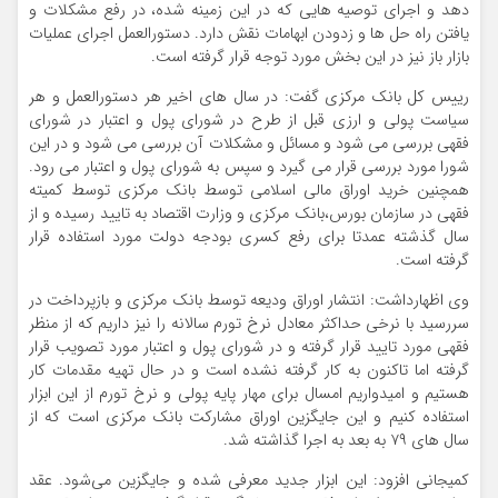
دهد و اجرای توصیه هایی که در این زمینه شده، در رفع مشکلات و
یافتن راه حل ها و زدودن ابهامات نقش دارد. دستورالعمل اجرای عملیات
بازار باز نیز در این بخش مورد توجه قرار گرفته است.
رییس کل بانک مرکزی گفت: در سال های اخیر هر دستورالعمل و هر
سیاست پولی و ارزی قبل از طرح در شورای پول و اعتبار در شورای
فقهی بررسی می شود و مسائل و مشکلات آن بررسی می شود و در این
شورا مورد بررسی قرار می گیرد و سپس به شورای پول و اعتبار می رود.
همچنین خرید اوراق مالی اسلامی توسط بانک مرکزی توسط کمیته
فقهی در سازمان بورس،‌بانک مرکزی و وزارت اقتصاد به تایید رسیده و از
سال گذشته عمدتا برای رفع کسری بودجه دولت مورد استفاده قرار
گرفته است.
وی اظهارداشت: انتشار اوراق ودیعه توسط بانک مرکزی و بازپرداخت در
سررسید با نرخی حداکثر معادل نرخ تورم سالانه را نیز داریم که از منظر
فقهی مورد تایید قرار گرفته و در شورای پول و اعتبار مورد تصویب قرار
گرفته اما تاکنون به کار گرفته نشده است و در حال تهیه مقدمات کار
هستیم و امیدواریم امسال برای مهار پایه پولی و نرخ تورم از این ابزار
استفاده کنیم و این جایگزین اوراق مشارکت بانک مرکزی است که از
سال های ۷۹ به بعد به اجرا گذاشته شد.
کمیجانی افزود:‌ این ابزار جدید معرفی شده و جایگزین می‌شود. عقد