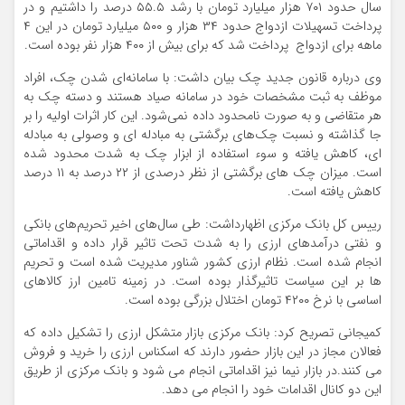
سال حدود ۷۰۱ هزار میلیارد تومان با رشد ۵۵.۵ درصد را داشتیم و در
پرداخت تسهیلات ازدواج حدود ۳۴ هزار و ۵۰۰ میلیارد تومان در این ۴
ماهه برای ازدواج پرداخت شد که برای بیش از ۴۰۰ هزار نفر بوده است.
وی درباره قانون جدید چک بیان داشت:‌ با سامانه‌ای شدن چک،‌ افراد
موظف به ثبت مشخصات خود در سامانه صیاد هستند و دسته چک به
هر متقاضی و به صورت نامحدود داده نمی‌شود. این کار اثرات اولیه را بر
جا گذاشته و نسبت چک‌های برگشتی به مبادله ای و وصولی به مبادله
ای،‌ کاهش یافته و سوء استفاده از ابزار چک به شدت محدود شده
است. میزان چک های برگشتی از نظر درصدی از ۲۲ درصد به ۱۱ درصد
کاهش یافته است.
رییس کل بانک مرکزی اظهارداشت:‌ طی سال‌های اخیر تحریم‌های بانکی
و نفتی درآمدهای ارزی را به شدت تحت تاثیر قرار داده و اقداماتی
انجام شده است. نظام ارزی کشور شناور مدیریت شده است و تحریم
ها بر این سیاست تاثیرگذار بوده است. در زمینه تامین ارز کالاهای
اساسی با نرخ ۴۲۰۰ تومان اختلال بزرگی بوده است.
کمیجانی تصریح کرد:‌ بانک مرکزی بازار متشکل ارزی را تشکیل داده که
فعالان مجاز در این بازار حضور دارند که اسکناس ارزی را خرید و فروش
می کنند.در بازار نیما نیز اقداماتی انجام می شود و بانک مرکزی از طریق
این دو کانال اقدامات خود را انجام می دهد.