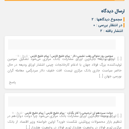
ارسال دیدگاه
مجموع دیدگاهها : ۲
در انتظار بررسی : ۰
انتشار یافته : ۲
سومین روز متوالی عقب نشینی دلار - پیام خلیج فارس | پیام خلیج فارس
- تاریخ : ۱۱ -
[…] اوراق ودیعه جایگزین اوراق مشارکت بانک مرکزی می‌شود تشکیل سومین
شهریور - ۱۴۰۰
تولیدکننده بزرگ فولاد جهان با ادغام کارخانجات چینی انتشار اوراق ودیعه در حال
حاضر سیاست جاری بانک مرکزی نیست افت خفیف دلار سردرگمی معامله گران
بورسی جهان […]
پاسخ
دولت سیزدهم ارز ترجیحی را کنار بگذارد - پیام خلیج فارس | پیام خلیج فارس
- تاریخ : ۱۱
[…] اوراق ودیعه جایگزین اوراق مشارکت بانک مرکزی می‌شود چرا دولت دوازدهم در
- شهریور - ۱۴۰۰
تنظیم بازار محصولات پروتئینی شکست خورد؟ اولین خواسته وزیر اقتصاد از بانک
مرکزی تورم فولاد در وضعیت هشدار تورم فولاد در وضعیت هشدار […]