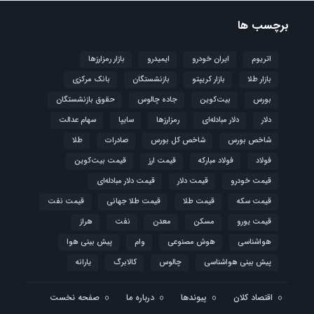
برچسب ها
اتریوم
ایران خودرو
ایمیدرو
بازار رمزارزها
بازار طلا
بازار کریپتو
بازنشستگان
بانک مرکزی
بورس
بیت‌کوین
جاده چالوس
حقوق بازنشستگان
دلار
دلار مبادله‌ای
رمزارزها
سایپا
سهام عدالت
شاخص بورس
شاخص کل بورس
صادرات
طلا
فولاد
فولاد مبارکه
قیمت ارز
قیمت بیت‌کوین
قیمت خودرو
قیمت دلار
قیمت دلار مبادله‌ای
قیمت سکه
قیمت طلا
قیمت طلا جهانی
قیمت نفت
قیمت یورو
مسکن
معدن
نفت
هراز
هواشناسی
هوش مصنوعی
وام
پیش بینی هوا
پیش بینی هواشناسی
چالوس
کالابرگ
یارانه
اقتصاد کلان
پیوندها
درباره ما
صفحه نخست