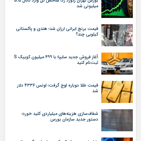
بورس تهران رکورد زد؛ شاخص کل وارد کانال ۵.۵
میلیونی شد
قیمت برنج ایرانی ارزان شد؛ هندی و پاکستانی
کیلویی چند؟
آغاز فروش جدید سایپا؛ با ۴۹۹ میلیون کوییک S
ثبت‌نام کنید
قیمت طلا دوباره اوج گرفت؛ اونس ۴۳۳۶ دلار
شد
شفاف‌سازی هزینه‌های میلیاردی کلید خورد؛
دستور جدید سازمان بورس