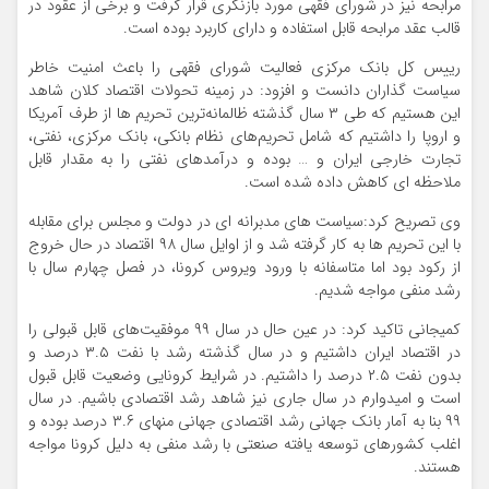
مرابحه نیز در شورای فقهی مورد بازنگری قرار گرفت و برخی از عقود در
قالب عقد مرابحه قابل استفاده و دارای کاربرد بوده است.
رییس کل بانک مرکزی فعالیت شورای فقهی را باعث امنیت خاطر
سیاست گذاران دانست و افزود: در زمینه تحولات اقتصاد کلان شاهد
این هستیم که طی ۳ سال گذشته ظالمانه‌ترین تحریم ها از طرف آمریکا
و اروپا را داشتیم که شامل تحریم‌های نظام بانکی،‌ بانک مرکزی،‌ نفتی،‌
تجارت خارجی ایران و … بوده و درآمدهای نفتی را به مقدار قابل
ملاحظه ای کاهش داده شده است.
وی تصریح کرد:‌سیاست های مدبرانه ای در دولت و مجلس برای مقابله
با این تحریم ها به کار گرفته شد و از اوایل سال ۹۸ اقتصاد در حال خروج
از رکود بود اما متاسفانه با ورود ویروس کرونا، در فصل چهارم سال با
رشد منفی مواجه شدیم.
کمیجانی تاکید کرد: در عین حال در سال ۹۹ موفقیت‌های قابل قبولی را
در اقتصاد ایران داشتیم و در سال گذشته رشد با نفت ۳.۵ درصد و
بدون نفت ۲.۵ درصد را داشتیم. در شرایط کرونایی وضعیت قابل قبول
است و امیدوارم در سال جاری نیز شاهد رشد اقتصادی باشیم. در سال
۹۹ بنا به آمار بانک جهانی رشد اقتصادی جهانی منهای ۳.۶ درصد بوده و
اغلب کشورهای توسعه یافته صنعتی با رشد منفی به دلیل کرونا مواجه
هستند.