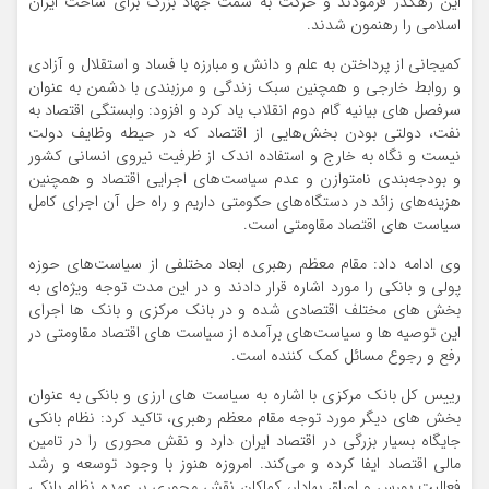
این رهگذر فرمودند و حرکت به سمت جهاد بزرگ برای ساخت ایران
اسلامی را رهنمون شدند.
کمیجانی از پرداختن به علم و دانش و مبارزه با فساد و استقلال و آزادی
و روابط خارجی و همچنین سبک زندگی و مرزبندی با دشمن به عنوان
سرفصل های بیانیه گام دوم انقلاب یاد کرد و افزود: وابستگی اقتصاد به
نفت، دولتی بودن بخش‌هایی از اقتصاد که در حیطه وظایف دولت
نیست و نگاه به خارج و استفاده اندک از ظرفیت نیروی انسانی کشور
و بودجه‌بندی نامتوازن و عدم سیاست‌های اجرایی اقتصاد و همچنین
هزینه‌های زائد در دستگاه‌های حکومتی داریم و راه حل آن اجرای کامل
سیاست های اقتصاد مقاومتی است.
وی ادامه داد: مقام معظم رهبری ابعاد مختلفی از سیاست‌های حوزه
پولی و بانکی را مورد اشاره قرار دادند و در این مدت توجه ویژه‌ای به
بخش های مختلف اقتصادی شده و در بانک مرکزی و بانک ها اجرای
این توصیه ها و سیاست‌های برآمده از سیاست های اقتصاد مقاومتی در
رفع و رجوع مسائل کمک کننده است.
رییس کل بانک مرکزی با اشاره به سیاست های ارزی و بانکی به عنوان
بخش های دیگر مورد توجه مقام معظم رهبری،‌ تاکید کرد: نظام بانکی
جایگاه بسیار بزرگی در اقتصاد ایران دارد و نقش محوری را در تامین
مالی اقتصاد ایفا کرده و می‌کند. امروزه هنوز با وجود توسعه و رشد
فعالیت بورس و اوراق بهادار، کماکان نقش محوری بر عهده نظام بانکی