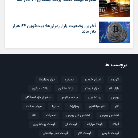
آخرین وضعیت بازار رمزارزها؛ بیت‌کوین ۶۴ هزار
دلار ماند
برچسب ها
اتریوم
ایران خودرو
ایمیدرو
بازار رمزارزها
بازار طلا
بازار کریپتو
بازنشستگان
بانک مرکزی
بورس
بیت‌کوین
جاده چالوس
حقوق بازنشستگان
دلار
دلار مبادله‌ای
رمزارزها
سایپا
سهام عدالت
شاخص بورس
شاخص کل بورس
صادرات
طلا
فولاد
فولاد مبارکه
قیمت ارز
قیمت بیت‌کوین
قیمت خودرو
قیمت دلار
قیمت دلار مبادله‌ای