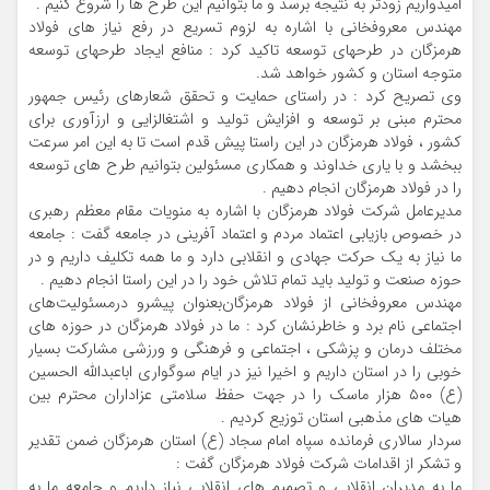
امیدواریم زودتر به نتیجه برسد و ما بتوانیم این طرح ها را شروع کنیم .
مهندس معروفخانی با اشاره به لزوم تسریع در رفع نیاز های فولاد
هرمزگان در طرحهای توسعه تاکید کرد : منافع ایجاد طرحهای توسعه
متوجه استان و کشور خواهد شد.
وی تصریح کرد : در راستای حمایت و تحقق شعارهای رئیس جمهور
محترم مبنی بر توسعه و افزایش تولید و اشتغالزایی و ارزآوری برای
کشور ، فولاد هرمزگان در این راستا پیش قدم است تا به این امر سرعت
ببخشد و با یاری خداوند و همکاری مسئولین بتوانیم طرح های توسعه
را در فولاد هرمزگان انجام دهیم .
مدیرعامل شرکت فولاد هرمزگان با اشاره به منویات مقام معظم رهبری
در خصوص بازیابی اعتماد مردم و اعتماد آفرینی در جامعه گفت : جامعه
ما نیاز به یک حرکت جهادی و انقلابی دارد و ما همه تکلیف داریم و در
حوزه صنعت و تولید باید تمام تلاش خود را در این راستا انجام دهیم .
مهندس معروفخانی از فولاد هرمزگان‌بعنوان پیشرو در‌مسئولیت‌های
اجتماعی نام برد و‌ خاطرنشان کرد : ما در فولاد هرمزگان‌ در حوزه های
مختلف درمان و پزشکی ، اجتماعی و فرهنگی و‌ ورزشی مشارکت بسیار
خوبی را در استان داریم و اخیرا نیز در ایام سوگواری اباعبدالله الحسین
(ع) ۵۰۰ هزار ماسک را در جهت حفظ سلامتی عزاداران محترم بین
هیات های مذهبی استان توزیع کردیم .
سردار سالاری فرمانده سپاه امام سجاد (ع) استان هرمزگان ضمن تقدیر
و تشکر از اقدامات شرکت فولاد هرمزگان گفت :
ما به مدیران انقلابی و تصمیم های انقلابی نیاز داریم و جامعه ما به