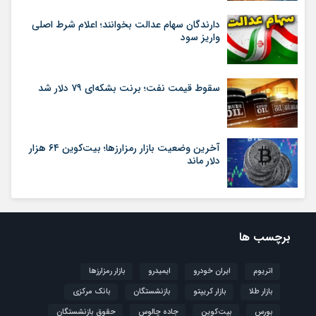
دارندگان سهام عدالت بخوانند؛ اعلام شرط اصلی
واریز سود
سقوط قیمت نفت؛ برنت بشکه‌ای ۷۹ دلار شد
آخرین وضعیت بازار رمزارزها؛ بیت‌کوین ۶۴ هزار
دلار ماند
برچسب ها
اتریوم
ایران خودرو
ایمیدرو
بازار رمزارزها
بازار طلا
بازار کریپتو
بازنشستگان
بانک مرکزی
بورس
بیت‌کوین
جاده چالوس
حقوق بازنشستگان