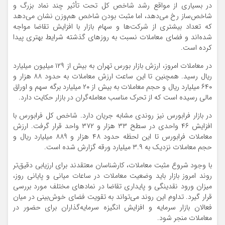
در بسیاری از مواقع رشد شاخص کل تحت تأثیر چند نماد بزرگ و
شاخص‌ساز رخ می‌دهد، اما مثبت بودن شاخص هم‌وزن نشان می‌دهد
که تعداد بیشتری از شرکت‌ها و سهام بازار با افزایش تقاضا مواجه
شده‌اند و فضای معاملات نسبت به روزهای گذشته شرایط بهتری پیدا
کرده است.
در معاملات امروز، ارزش بازار بورس تهران به بیش از ۱۲۹ میلیون میلیارد
ریال رسید. همچنین تا این ساعت ارزش معاملات به حدود ۸۸ هزار و
۶۴۰ میلیارد ریال و حجم معاملات به بیش از ۲۰ میلیارد برگه سهم و اوراق
مالی رسیده است که از تحرک مناسب معامله‌گران در بازار حکایت دارد.
در بازار فرابورس نیز روندی مشابه جریان دارد. شاخص کل فرابورس با
افزایش ۴۶ واحدی در سطح ۳۳ هزار و ۳۷۲ واحد قرار گرفت. ارزش
معاملات فرابورس تا این لحظه حدود ۴۸ هزار و ۸۸۹ میلیارد ریال و
حجم معاملات نزدیک به ۳.۹ میلیارد ورقه گزارش شده است.
با وجود شروع مثبت معاملات، کارشناسان معتقدند برای ارزیابی دقیق‌تر
روند امروز بازار باید وضعیت معاملات در ساعات میانی و پایانی روز،
میزان ورود نقدینگی و پایداری تقاضا در نمادهای مختلف مورد بررسی
قرار گیرد. تداوم این روند می‌تواند به تقویت فضای خوش‌بینی در میان
فعالان بازار سرمایه و افزایش انگیزه سرمایه‌گذاران برای حضور در
معاملات منجر شود.