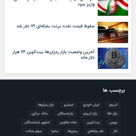
واریز سود
سقوط قیمت نفت؛ برنت بشکه‌ای ۷۹ دلار شد
آخرین وضعیت بازار رمزارزها؛ بیت‌کوین ۶۴ هزار
دلار ماند
برچسب ها
اتریوم
ایران خودرو
ایمیدرو
بازار رمزارزها
بازار طلا
بازار کریپتو
بازنشستگان
بانک مرکزی
بورس
بیت‌کوین
جاده چالوس
حقوق بازنشستگان
دلار
دلار مبادله‌ای
رمزارزها
سایپا
سهام عدالت