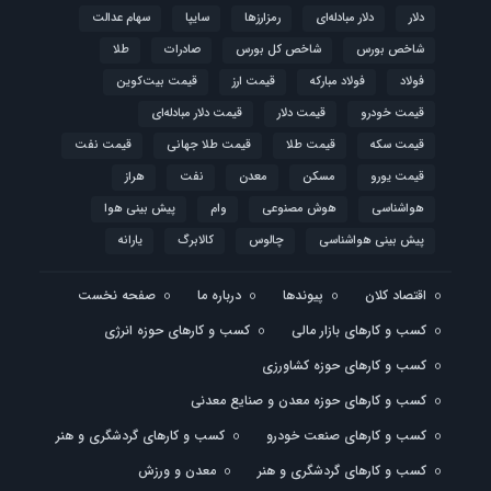
دلار
دلار مبادله‌ای
رمزارزها
سایپا
سهام عدالت
شاخص بورس
شاخص کل بورس
صادرات
طلا
فولاد
فولاد مبارکه
قیمت ارز
قیمت بیت‌کوین
قیمت خودرو
قیمت دلار
قیمت دلار مبادله‌ای
قیمت سکه
قیمت طلا
قیمت طلا جهانی
قیمت نفت
قیمت یورو
مسکن
معدن
نفت
هراز
هواشناسی
هوش مصنوعی
وام
پیش بینی هوا
پیش بینی هواشناسی
چالوس
کالابرگ
یارانه
اقتصاد کلان
پیوندها
درباره ما
صفحه نخست
کسب و کارهای بازار مالی
کسب و کارهای حوزه انرژی
کسب و کارهای حوزه کشاورزی
کسب و کارهای حوزه معدن و صنایع معدنی
کسب و کارهای صنعت خودرو
کسب و کارهای گردشگری و هنر
کسب و کارهای گردشگری و هنر
معدن و ورزش