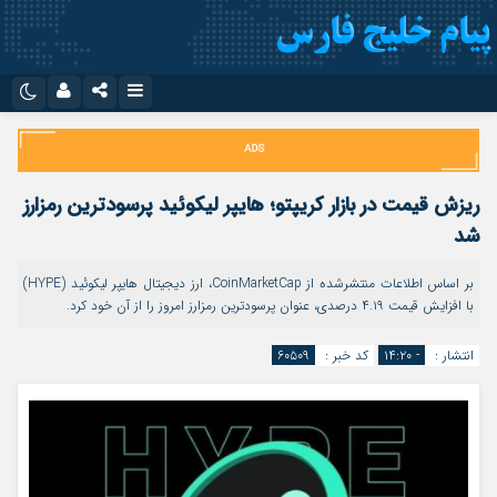
نام کاربری یا نشانی ایمیل
اینستاگرام
تلگرام
سروش
ایتا
ریزش قیمت در بازار کریپتو؛ هایپر لیکوئید پرسودترین رمزارز
رمز عبور
آپارات
اپلیکیشن
شد
بر اساس اطلاعات منتشرشده از CoinMarketCap، ارز دیجیتال هایپر لیکوئید (HYPE)
با افزایش قیمت ۴.۱۹ درصدی، عنوان پرسودترین رمزارز امروز را از آن خود کرد.
مرا به خاطر بسپار
انتشار :
- ۱۴:۲۰
کد خبر :
۶۰۵۰۹