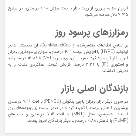
اتریوم نیز به پیروی از روند بازار با ثبت ریزش ۱.۴۰ درصدی، در سطح
۴.۷۱۵ دلار معامله می‌شود.
رمزارز‌های پرسود روز
بر اساس اطلاعات منتشرشده از CoinMarketCap، ارز دیجیتال هایپر
لیکوئید (HYPE) با افزایش قیمت ۴.۱۹ درصدی، عنوان پرسودترین رمزارز
امروز را از آن خود کرد. پس از آن، وی‌چین (VET) با ۱۳.۸۸ درصد رشد
و استوری (IP) با ۳.۳۴ درصد افزایش قیمت، عملکردی مثبت را به
نمایش گذاشتند.
بازندگان اصلی بازار
در سوی دیگر بازار، رمزارز پاجی پنگوئن (PENGU) با افت ۷.۹۶ درصدی
بیشترین کاهش قیمت را تجربه کرد و در صدر لیست زیان‌دیده‌های روز
ایستاد. همچنین، منتل (MNT) با افت ۷.۱۶ درصدی و پامپ‌فان
(PUMP) با کاهش ۶.۸۸ درصدی، دیگر بازندگان امروز بودند.