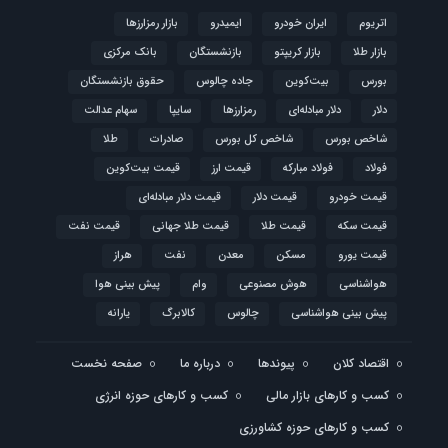
اتریوم
ایران خودرو
ایمیدرو
بازار رمزارزها
بازار طلا
بازار کریپتو
بازنشستگان
بانک مرکزی
بورس
بیت‌کوین
جاده چالوس
حقوق بازنشستگان
دلار
دلار مبادله‌ای
رمزارزها
سایپا
سهام عدالت
شاخص بورس
شاخص کل بورس
صادرات
طلا
فولاد
فولاد مبارکه
قیمت ارز
قیمت بیت‌کوین
قیمت خودرو
قیمت دلار
قیمت دلار مبادله‌ای
قیمت سکه
قیمت طلا
قیمت طلا جهانی
قیمت نفت
قیمت یورو
مسکن
معدن
نفت
هراز
هواشناسی
هوش مصنوعی
وام
پیش بینی هوا
پیش بینی هواشناسی
چالوس
کالابرگ
یارانه
اقتصاد کلان
پیوندها
درباره ما
صفحه نخست
کسب و کارهای بازار مالی
کسب و کارهای حوزه انرژی
کسب و کارهای حوزه کشاورزی