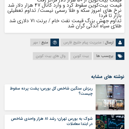
قیمت بیت‌کوین سقوط کرد و وارد کانال ۴۷ هزار دلار شد
نرخ های امروز سکه و طلا رسمی نیست/ تداوم تعطیلی
بازار تا فردا
تداوم جهش بزرگ قیمت نفت خام / برنت ۷۱ دلاری شد
طلای سیاه اندکی گران شد
ارسال :
مدیریت پیام خلیج فارس
منبع :
مهر
برچسب ها
بیت کوین
وال های بیت کوین
نوشته های مشابه
ریزش سنگین شاخص کل بورس؛ پشت پرده سقوط
چیست؟
شوک به بورس تهران؛ رشد ۸۱ هزار واحدی شاخص
در ابتدا معاملات