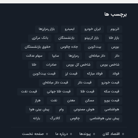
برچسب ها
اتریوم
ایران خودرو
ایمیدرو
بازار رمزارزها
بازار طلا
بازار کریپتو
بازنشستگان
بانک مرکزی
بورس
بیت‌کوین
جاده چالوس
حقوق بازنشستگان
دلار
دلار مبادله‌ای
رمزارزها
سایپا
سهام عدالت
شاخص بورس
شاخص کل بورس
صادرات
طلا
فولاد
فولاد مبارکه
قیمت ارز
قیمت بیت‌کوین
قیمت خودرو
قیمت دلار
قیمت دلار مبادله‌ای
قیمت سکه
قیمت طلا
قیمت طلا جهانی
قیمت نفت
قیمت یورو
مسکن
معدن
نفت
هراز
هواشناسی
هوش مصنوعی
وام
پیش بینی هوا
پیش بینی هواشناسی
چالوس
کالابرگ
یارانه
اقتصاد کلان
پیوندها
درباره ما
صفحه نخست