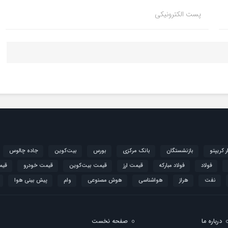
پست الکترونیکی
ار کریپتو
بازنشستگان
بانک مرکزی
بورس
بیت‌کوین
جاده چالوس
فولاد
فولاد مبارکه
قیمت ارز
قیمت بیت‌کوین
قیمت خودرو
قیم
نفت
هراز
هواشناسی
هوش مصنوعی
وام
پیش بینی هوا
درباره ما
صفحه نخست