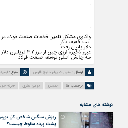
.
.
.
واکاوی مشکل تامین قطعات صنعت فولاد در ا
افت خفیف دلار
دلار پایین رفت
عبور ذخیره ارزی چین از مرز ۳.۲ تریلیون دلار
سه چالش اصلی توسعه صنعت فولاد
ارسال :
مدیریت پیام خلیج فارس
منبع :
ایمیدر
برچسب ها
ایمیدرو
بومی سازی
صرفه جویی
نوشته های مشابه
ریزش سنگین شاخص کل بورس
پشت پرده سقوط چیست؟