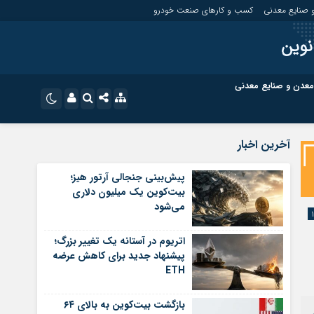
 صنایع معدنی
کسب و کارهای صنعت خودرو
نوین
معدن و صنایع معدنی
ت
کسب و کارهای بازار مالی
نام کاربری یا نشانی ایمیل
اینستاگرام
آخرین اخبار
تلگرام
ای صنعت خودرو
کسب و کارهای گردشگری و هنر
پیش‌بینی جنجالی آرتور هیز؛
بیت‌کوین یک میلیون دلاری
رمز عبور
سروش
می‌شود
ای گردشگری و هنر
معدن و ورزش
ایتا
اتریوم در آستانه یک تغییر بزرگ؛
مرا به خاطر بسپار
آپارات
پیشنهاد جدید برای کاهش عرضه
ETH
اپلیکیشن
بازگشت بیت‌کوین به بالای ۶۴