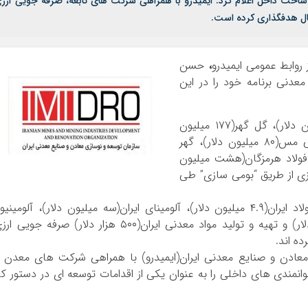
ساخت داخل اعلام کرد: ایمیدرو با همراهی شرکت های تابعه، صرفه جویی ارز
ز روابط عمومی ایمیدرو
،
حسن
نایع معدنی برنامه خود را در این
وی گفت: شرکت های فولاد خوزستان(۱۹۵ میلیون دلار)، گل گهر(۱۷۷ میلیون
میلیون دلار)، فولاد مبارکه(۱۵۲ میلیون دلار)، ملی مس(۸۰ میلیون دلار)، گهر
رملو(۲۶ میلیون دلار)، فولاد هرمزگان(هشت میلیون
زی از طریق “بومی سازی” طی
یونسیان ادامه داد: همچنین شرکت های ملی فولاد ایران(۴.۹ میلیون دلار)، آلومینای ایران(سه میلیون دلار)، آلومینی
المهدی(۲ میلیون دلار)، فولاد خراسان(۸۴۷ هزار دلار) و تهیه و تولید مواد معدنی ایران(۵۰۰ هزار دلار) صرفه جویی
معادن و صنایع معدنی ایران(ایمیدرو) با همراهی شرکت های معدن 
نمندی های داخلی را به عنوان یکی از اقدامات توسعه ای در دستور کا