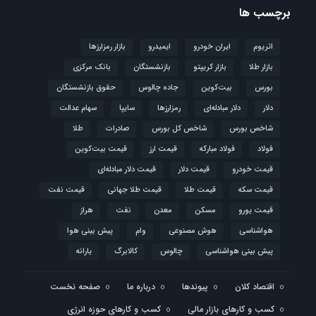
برچسب ها
اتریوم
ایران خودرو
ایمیدرو
بازار رمزارزها
بازار طلا
بازار کریپتو
بازنشستگان
بانک مرکزی
بورس
بیت‌کوین
جاده چالوس
حقوق بازنشستگان
دلار
دلار مبادله‌ای
رمزارزها
سایپا
سهام عدالت
شاخص بورس
شاخص کل بورس
صادرات
طلا
فولاد
فولاد مبارکه
قیمت ارز
قیمت بیت‌کوین
قیمت خودرو
قیمت دلار
قیمت دلار مبادله‌ای
قیمت سکه
قیمت طلا
قیمت طلا جهانی
قیمت نفت
قیمت یورو
مسکن
معدن
نفت
هراز
هواشناسی
هوش مصنوعی
وام
پیش بینی هوا
پیش بینی هواشناسی
چالوس
کالابرگ
یارانه
اقتصاد کلان
پیوندها
درباره ما
صفحه نخست
کسب و کارهای بازار مالی
کسب و کارهای حوزه انرژی