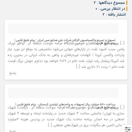
مجموع دیدگاهها : ۲
در انتظار بررسی : ۰
انتشار یافته : ۲
تسهیل و تسریع واکسیناسیون کارکنان شرکت ملی صنایع مس ایران - پیام خلیج فارس |
[…] بهره‌برداری از هشتاد و سومین جایگاه عرضه سوخت منطقه کر… توافق اوپک
پیام خلیج فارس
- تاریخ : ۱۰ - شهریور - ۱۴۰۰
پلاس سبب کمبود نفت در بازارهای جهانی می‌شود تخصیص به موقع ارز مورد نیاز
واردات واکسن کرونا / اتهامات غیرحرفه‌ای و واهی به بانک ایرانی در بحرین زده
شد آمریکا پیشتاز رشد تولید نفت خام در ۲۰۲۲ خواهد بود تداوم جهش بزرگ قیمت
نفت خام / برنت ۷۱ دلاری شد […]
پاسخ
پرداخت ۵۶۰ میلیارد ریال تسهیلات به واحدهای تولیدی کردستان - پیام خلیج فارس |
[…] بهره‌برداری از هشتاد و سومین جایگاه عرضه سوخت منطقه کر… بازگشت شهرک
پیام خلیج فارس
- تاریخ : ۲۲ - شهریور - ۱۴۰۰
سازی به تهران/ جانمایی ساخت ۳ شهرک جدید در پایتخت ایجاد و توسعه ۴ شهرک
صنعتی در سه استان برنامه ساخت یک شهرک جدید در پردیس هزینه ۳میلیارد
تومانی تامین هر مگاوات برق در شهرک‌های صنعتی […]
پاسخ