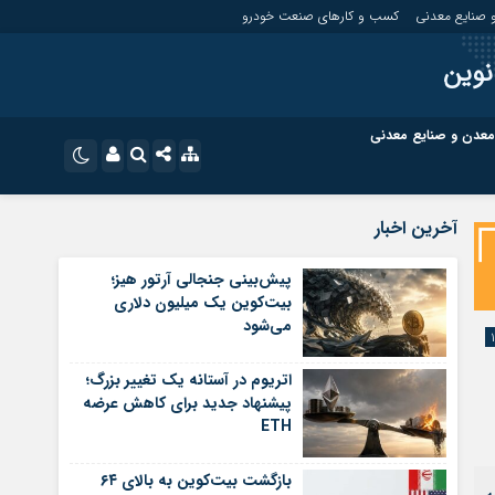
 صنایع معدنی
کسب و کارهای صنعت خودرو
نوین
معدن و صنایع معدنی
ت
کسب و کارهای بازار مالی
نام کاربری یا نشانی ایمیل
اینستاگرام
آخرین اخبار
تلگرام
ای صنعت خودرو
کسب و کارهای گردشگری و هنر
پیش‌بینی جنجالی آرتور هیز؛
بیت‌کوین یک میلیون دلاری
رمز عبور
سروش
می‌شود
ای گردشگری و هنر
معدن و ورزش
ایتا
اتریوم در آستانه یک تغییر بزرگ؛
مرا به خاطر بسپار
آپارات
پیشنهاد جدید برای کاهش عرضه
ETH
اپلیکیشن
بازگشت بیت‌کوین به بالای ۶۴