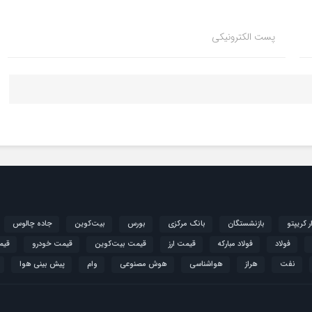
پست الکترونیکی
ار کریپتو
بازنشستگان
بانک مرکزی
بورس
بیت‌کوین
جاده چالوس
فولاد
فولاد مبارکه
قیمت ارز
قیمت بیت‌کوین
قیمت خودرو
قیم
نفت
هراز
هواشناسی
هوش مصنوعی
وام
پیش بینی هوا