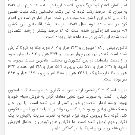
آمار آلمان اعلام کرد بزرگ‌ترین اقتصاد اروپا در سه ماهه دوم سال ۲۰۲۱
به میزان ۱.۵ درصد رشد کرده که این رشد، نخستین رشد مثبت فصلی
یک سال اخیر این کشور محسوب می شود. مرکز آمار فرانسه نیز اعلام
کرد در سه ماهه دوم سال ۲۰۲۱، متوسط رشد اقتصادی این کشور
۰.۹ درصد اندازه‌گیری شده است که ۱.۱ درصد بیشتر از رشد اقتصادی
ثبت شده این کشور در سه ماهه قبلی بوده است.
تاکنون بیش از ۲۰۸ میلیون و ۲۶۳ هزار و ۸۲۷ مورد ابتلا به کرونا گزارش
شده است که در این بین چهار میلیون و ۳۷۹ هزار و ۶۱۲ نفر جان خود
را از دست داده‌اند. در بین کشورهای مختلف، بالاترین تلفات مربوط به
آمریکا با ۶۳۷ هزار و ۵۷۲ نفر، برزیل با ۵۶۹ هزار و ۲۱۸ نفر، هند با ۴۳۲
هزار و ۱۱۰ نفر، مکزیک با ۲۴۸ هزار و ۳۸۰ نفر و پرو با ۱۹۷ هزار و ۳۹۳
نفر بوده است.
دیوید اسپیکا – کارشناس ارشد سرمایه گذاری در موسسه گاید استون
کپیتال – گفت: به صورت کلی، تمایل معامله گران به فروش سهام خود با
بهبود چشم انداز اقتصادی خیلی کمتر از قبل شده است. با این حال
ریسک های زیادی وجود دارد که می تواند روند را به طور کامل معکوس
کند: گونه دلتا ویروس کرونا نیز با توجه به قدرت سرایت بالایش به یک
نگرانی مهم تبدیل شده است. ما نگرانی های تورمی و احتمال افزایش
تنش ها بین چین و آمریکا را نیز کماکان داریم.