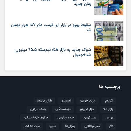
زمان جدید
سقوط یورو در بازار ارز؛ قیمت دلار ۱۸۷ هزار تومان
شد
شوک جدید به بازار طلا؛ نیم‌سکه ۹۵.۵ میلیون
شد+جدول
برچسب ها
اتریوم
ایران خودرو
ایمیدرو
بازار رمزارزها
بازار طلا
بازار کریپتو
بازنشستگان
بانک مرکزی
بورس
بیت‌کوین
جاده چالوس
حقوق بازنشستگان
دلار
دلار مبادله‌ای
رمزارزها
سایپا
سهام عدالت