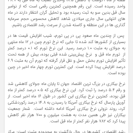
هفته از ماه آگوست با کاهش ۱۸.۵ واحدی نسبت به ماه قبل به ۴۸.۷
واحد رسیده است. این رقم همچنین کمترین رقمی است که از نوامبر
سال قبل بدین سو به ثبت رسیده بود و تحلیل گران انتظار دارند در ماه
های انتهایی سال جاری میلادی شاهد کاهش محسوس حجم سرمایه
گذاری ها در این منطقه و کاسته شدن از سرعت رشد اقتصادی باشیم.
پس از چندین ماه صعود پی در پی تورم، شیب افزایش قیمت ها در
بسیاری از کشورها کند شده تا جایی که نرخ تورم چین در ١٢ ماه منتهی
به جولای به مثبت ۱.۰ درصد رسید. این نرخ تورم که ۰.۱ درصد کمتر
از تورم ماه قبل و نرخ پیش‌بینی شده قبلی بوده، بیش از همه تحت
تأثیر افزایش تورم بخش حمل و نقل قرار گرفته که تورم آن به مثبت ۶.۹
درصد افزایش پیدا کرده است. این کمترین تورم چهار ماه اخیر در چین
بوده است.
نرخ بیکاری در بزرگ ترین اقتصاد جهان تا پایان ماه جولای کاهشی شد
و رقم ۵.۴ درصد را ثبت کرد. این نرخ بیکاری که ۰.۵ درصد کمتر از ماه
قبل بوده، کمترین نرخ بیکاری این کشور در طول ۱۶ ماه اخیر است. از
آوریل پارسال که نرخ بیکاری آمریکا با رسیدن به ۱۴.۸ درصد رکوردشکنی
کرد، روند نزولی نرخ بیکاری آمریکا ادامه داشته است. شمار جمعیت
بیکاران نیز طی همین مدت به هشت میلیون و ۷۰۰ هزار نفر کاهش
پیدا کرد که ۷۸۲ هزار نفر کمتر از ماه قبل است.
رشد اقتصادی کشورها در حال بازگشت به محدوده مثبت است: مرکز