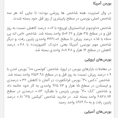
بورس آمریکا
در وال استریت همه شاخص ها ریزشی بودند؛ تا جایی که هر سه
شاخص اصلی بورسی در سطح پایینتری از روز قبل خود بسته شدند.
شاخص «داوجونز ایدانستریال اوریج» با ۰.۰۲ درصد کاهش نسبت به روز
قبل و در سطح ۳۵ هزار و ۵۰۲.۲۲ واحد بسته شد. شاخص «اس اند پی
۵۰۰» با ۰.۱۵ درصد ریزش تا سطح ۴۴۶۱.۰۸ واحدی پایین رفت و دیگر
شاخص مهم بورسی آمریکا یعنی «نزدک کامپوزیت» با ۰.۴۸ درصد
کاهش در سطح ۱۴ هزار و ۸۰۷.۴۸ واحدی بسته شد.
بورس‌های اروپایی
در معاملات بازارهای بورس در اروپا، شاخص “فوتسی ۱۰۰” بورس لندن با
۰.۹ درصد ریزش نسبت به روز قبل و در سطح ۷۱۵۳.۹۸ واحد بسته شد.
شاخص “دکس ۳۰” بورس فرانکفورت در آلمان با کاهش ۰.۳۲ درصدی
و ایستادن در سطح ۱۵ هزار و ۹۲۵.۷۳ واحدی به کار خود خاتمه داد
و شاخص “کک ۴۰” بورس پاریس با عقبگرد ۰.۸۳ درصدی در سطح
۶۸۳۸.۷۴ واحد بسته شد. در مادرید شاخص “ایبکس ۳۵” ۰.۸۱ درصد
پایین رفت و به ۸۹۲۶.۶۰ واحد رسید.
بورس‌های آسیایی