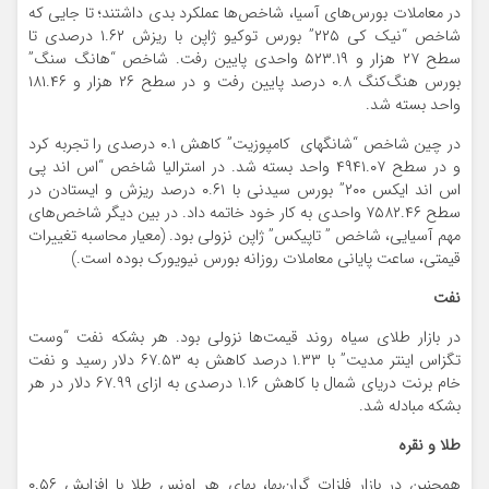
در معاملات بورس‌های آسیا، شاخص‌ها عملکرد بدی داشتند؛ تا جایی که
شاخص “نیک کی ۲۲۵” بورس توکیو ژاپن با ریزش ۱.۶۲ درصدی تا
سطح ۲۷ هزار و ۵۲۳.۱۹ واحدی پایین رفت. شاخص “هانگ سنگ”
بورس هنگ‌کنگ ۰.۸ درصد پایین رفت و در سطح ۲۶ هزار و ۱۸۱.۴۶
واحد بسته شد.
در چین شاخص “شانگهای کامپوزیت” کاهش ۰.۱ درصدی را تجربه کرد
و در سطح ۴۹۴۱.۰۷ واحد بسته شد. در استرالیا شاخص “اس اند پی
اس اند ایکس ۲۰۰” بورس سیدنی با ۰.۶۱ درصد ریزش و ایستادن در
سطح ۷۵۸۲.۴۶ واحدی به کار خود خاتمه داد. در بین دیگر شاخص‌های
مهم آسیایی، شاخص ” تاپیکس” ژاپن نزولی بود. (معیار محاسبه تغییرات
قیمتی، ساعت پایانی معاملات روزانه بورس نیویورک بوده است.)
نفت
در بازار طلای سیاه روند قیمت‌ها نزولی بود. هر بشکه نفت “وست
تگزاس اینتر مدیت” با ۱.۳۳ درصد کاهش به ۶۷.۵۳ دلار رسید و نفت
خام برنت دریای شمال با کاهش ۱.۱۶ درصدی به ازای ۶۷.۹۹ دلار در هر
بشکه مبادله شد.
طلا و نقره
همچنین در بازار فلزات گران‌بها، بهای هر اونس طلا با افزایش ۰.۵۶