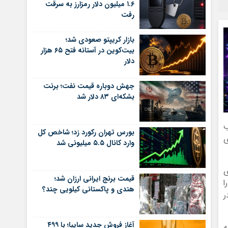
۱.۶ میلیون دلار رمزارز به سرقت
رفت
بازار کریپتو صعودی شد؛
بیت‌کوین در آستانه فتح ۶۵ هزار
دلار
جهش دوباره قیمت نفت؛ برنت
بشکه‌ای ۸۳ دلار شد
صویب
بورس تهران رکورد زد؛ شاخص کل
ی
وارد کانال ۵.۵ میلیونی شد
ی
قیمت برنج ایرانی ارزان شد؛
ای کراکن و آپ‌بیت نیز به‌طور موقت واریز و برداشت توکن BONK را
هندی و پاکستانی کیلویی چند؟
ن در
آغاز فروش جدید سایپا؛ با ۴۹۹
ه