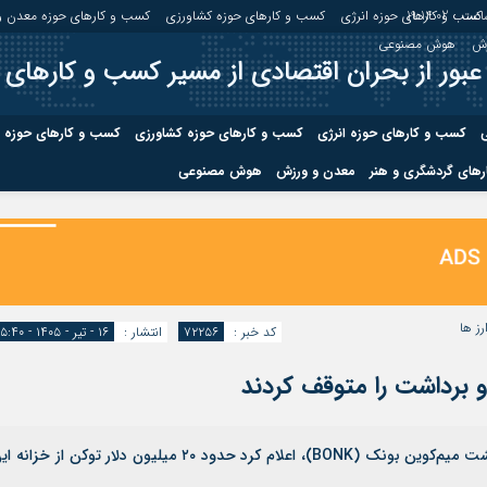
عت :
19:14:03
کسب و کارهای حوزه انرژی
کسب و کارهای حوزه کشاورزی
کسب و کارهای حوزه معدن و
زش
هوش مصنوعی
عبور از بحران اقتصادی از مسیر کسب و کارهای 
ی
کسب و کارهای حوزه انرژی
کسب و کارهای حوزه کشاورزی
کسب و کارهای حوزه 
های گردشگری و هنر
معدن و ورزش
هوش مصنوعی
درباره ما
صفحه نخس
ه کشاورزی
کسب و کارهای حوزه معدن و
کسب و کاره
صنایع معدنی
کسب و کاره
رز ها
کد خبر :
۷۲۲۵۶
انتشار :
۱۶ - تیر - ۱۴۰۵ - ۱۵:۴۰
بونک‌دائو (BonkDAO)، سازمان خودگردان غیرمتمرکز پشت میم‌کوین بونک (BONK)، اعلام کرد حدود ۲۰ میلیون دلار توکن از خزان