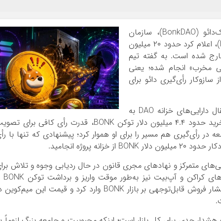
بونک‌دائو (BonkDAO)، سازمان
خودگردان غیرمتمرکز پشت میم‌کوین بونک (BONK)، اعلام کرد حدود ۲۰ میلیون
خارج شده است. به گفته تیم
ی مخرب» انجام شده؛ یعنی
سازوکار رأی‌گیری دائو برای
طبق گزارش‌ها، مهاجم ابتدا پیشنهادی را برای انتقال دارایی‌های خزانه DAO به
کیف پول تحت کنترل خود ثبت کرد و سپس با خرید حدود ۴.۴ میلیون دلار توکن BONK، قدرت رأی کافی برای ت
 در رأی‌گیری هم مسیر را برای او هموار کرد؛ پیشنهادی که تنها با رأ
نه پروژه انجامید.
افی‌های متمرکز و نهادهای مجری قانون در حال ردیابی وجوه و تلاش برا
بازیابی دارایی‌ها است. در پی این حادثه، صرافی‌ه
متوقف کردند. بر اساس داده‌های بازار، این اتفاق فشار فروش قابل‌توجهی بر بازار BONK وارد کرد و قیمت این میم‌کوی
هشدار جدی برای کل بازار است؛ اینکه محبوبیت و جامعه بزرگ لزوماً ب