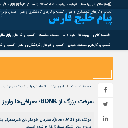
اقتصاد کلان
پیوندها
افزونه جلالی را نصب کنید.
درباره ما
برابر با : Saturday - 8 - August - 2026
صفحه نخست
کسب و کارهای بازار مالی
سا
کسب و کارهای گردشگری و هنر
کسب و کارهای گردشگری و هنر
معدن و ور
اقتصاد کلان
پیوندها
درباره ما
صفحه نخست
کسب و کارهای بازار مال
کسب و کارهای صنعت خودرو
کسب و کارهای گردشگری و هنر
کسب و کار
اقتصاد کلان
پیوندها
کسب و کارهای حوزه انرژی
کسب و کارهای حوز
صفحه نخست
اخبار ویژه
/
اقتصاد دیجیتال
/
بلاک جین
/
رمز ا
سرقت بزرگ از BONK؛ صرافی‌ها واریز و برداشت را متوقف کردند
هوش مصنوعی
پروژه روی شبکه سولانا خارج شده است.