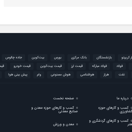
ار کریپتو
بازنشستگان
بانک مرکزی
بورس
بیت‌کوین
جاده چالوس
فولاد
فولاد مبارکه
قیمت ارز
قیمت بیت‌کوین
قیمت خودرو
قیم
نفت
هراز
هواشناسی
هوش مصنوعی
وام
پیش بینی هوا
درباره ما
صفحه نخست
کسب و کارهای حوزه
کسب و کارهای حوزه معدن و
شاورزی
صنایع معدنی
کسب و کارهای گردشگری و
نر
معدن و ورزش