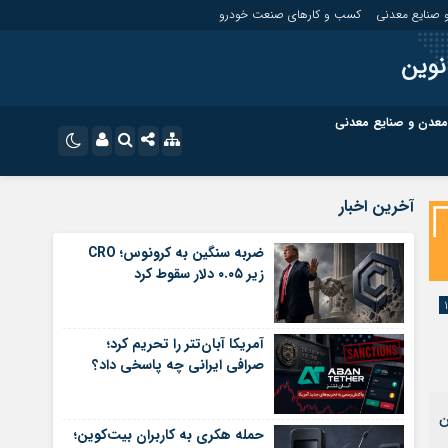
 صنایع معدنی
کسب و کارهای صنعت خودرو
نوین
معدن و صنایع معدنی
ت
کسب و کارهای بازار مالی
نام کاربری یا نشانی ایمیل
اینستاگرام
آخرین اخبار
تلگرام
ای صنعت خودرو
کسب و کارهای گردشگری و هنر
ضربه سنگین به کرونوس؛ CRO
زیر ۰.۰۵ دلار سقوط کرد
رمز عبور
سروش
ای گردشگری و هنر
معدن و ورزش
ایتا
آمریکا آبان‌تتر را تحریم کرد؛
مرا به خاطر بسپار
آپارات
صرافی ایرانی چه پاسخی داد؟
اپلیکیشن
ه این
حمله هکری به کاربران بیت‌کوین؛