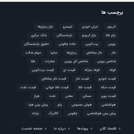
برچسب ها
اتریوم
ایران خودرو
ایمیدرو
بازار رمزارزها
بازار طلا
بازار کریپتو
بازنشستگان
بانک مرکزی
بورس
بیت‌کوین
جاده چالوس
حقوق بازنشستگان
دلار
دلار مبادله‌ای
رمزارزها
سایپا
سهام عدالت
شاخص بورس
شاخص کل بورس
صادرات
طلا
فولاد
فولاد مبارکه
قیمت ارز
قیمت بیت‌کوین
قیمت خودرو
قیمت دلار
قیمت دلار مبادله‌ای
قیمت سکه
قیمت طلا
قیمت طلا جهانی
قیمت نفت
قیمت یورو
مسکن
معدن
نفت
هراز
هواشناسی
هوش مصنوعی
وام
پیش بینی هوا
پیش بینی هواشناسی
چالوس
کالابرگ
یارانه
اقتصاد کلان
پیوندها
درباره ما
صفحه نخست