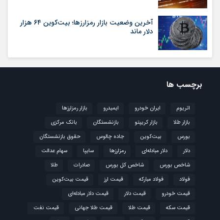
آخرین وضعیت بازار رمزارزها؛ بیت‌کوین ۶۴ هزار
دلار ماند
برچسب ها
اتریوم
ایران خودرو
ایمیدرو
بازار رمزارزها
بازار طلا
بازار کریپتو
بازنشستگان
بانک مرکزی
بورس
بیت‌کوین
جاده چالوس
حقوق بازنشستگان
دلار
دلار مبادله‌ای
رمزارزها
سایپا
سهام عدالت
شاخص بورس
شاخص کل بورس
صادرات
طلا
فولاد
فولاد مبارکه
قیمت ارز
قیمت بیت‌کوین
قیمت خودرو
قیمت دلار
قیمت دلار مبادله‌ای
قیمت سکه
قیمت طلا
قیمت طلا جهانی
قیمت نفت