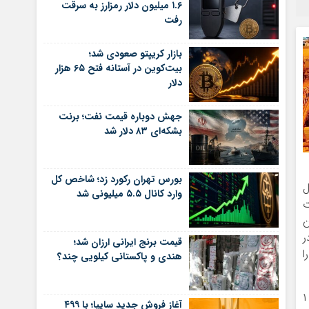
۱.۶ میلیون دلار رمزارز به سرقت
رفت
بازار کریپتو صعودی شد؛
بیت‌کوین در آستانه فتح ۶۵ هزار
دلار
جهش دوباره قیمت نفت؛ برنت
بشکه‌ای ۸۳ دلار شد
بورس تهران رکورد زد؛ شاخص کل
ال
وارد کانال ۵.۵ میلیونی شد
ی صادرات
دی در این
ت در
قیمت برنج ایرانی ارزان شد؛
صادرات را
هندی و پاکستانی کیلویی چند؟
فولاد هرمزگان نیز در مرداد ماه به میزان ۴۱۶۶۲ تن و از ابتدای سال ۲۴۳۱۳۰ تن اسلب صادرات داشته که به ترتیب کاهش ۱
آغاز فروش جدید سایپا؛ با ۴۹۹