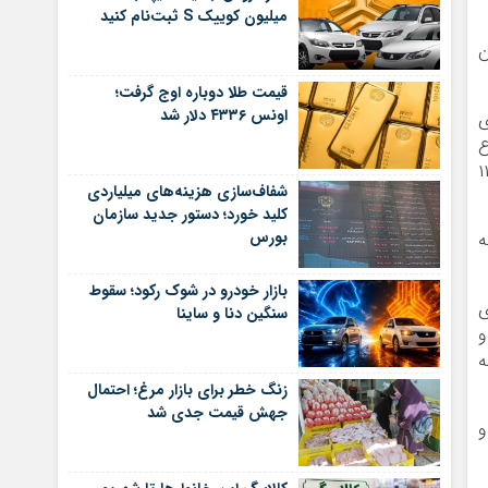
میلیون کوییک S ثبت‌نام کنید
 به میزان
قیمت طلا دوباره اوج گرفت؛
اونس ۴۳۳۶ دلار شد
ت فولادی
موع
 از ابتدای سال ۱۱۹۹۹۵
شفاف‌سازی هزینه‌های میلیاردی
کلید خورد؛ دستور جدید سازمان
بورس
 به
بازار خودرو در شوک رکود؛ سقوط
ی
سنگین دنا و ساینا
و
ت به
زنگ خطر برای بازار مرغ؛ احتمال
جهش قیمت جدی شد
جام شد و