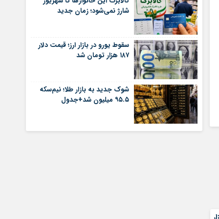
کالابرگ این خانوارها تا شهریور
شارژ نمی‌شود؛ زمان جدید
سقوط یورو در بازار ارز؛ قیمت دلار
۱۸۷ هزار تومان شد
شوک جدید به بازار طلا؛ نیم‌سکه
۹۵.۵ میلیون شد+جدول
 رشد ۸۱ هزار