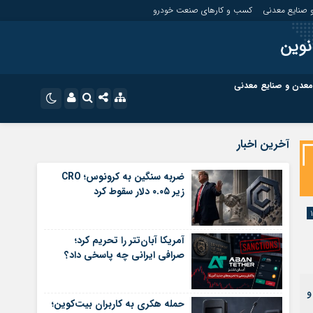
 صنایع معدنی
کسب و کارهای صنعت خودرو
نوین
معدن و صنایع معدنی
ت
کسب و کارهای بازار مالی
نام کاربری یا نشانی ایمیل
اینستاگرام
آخرین اخبار
تلگرام
ای صنعت خودرو
کسب و کارهای گردشگری و هنر
ضربه سنگین به کرونوس؛ CRO
زیر ۰.۰۵ دلار سقوط کرد
رمز عبور
سروش
ای گردشگری و هنر
معدن و ورزش
ایتا
آمریکا آبان‌تتر را تحریم کرد؛
مرا به خاطر بسپار
آپارات
صرافی ایرانی چه پاسخی داد؟
اپلیکیشن
ت‌ها و
حمله هکری به کاربران بیت‌کوین؛