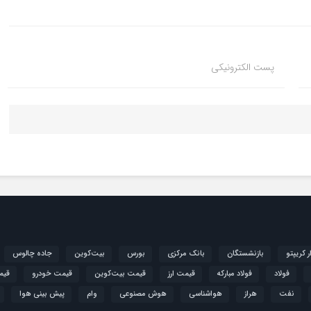
پست الکترونیکی
ار کریپتو
بازنشستگان
بانک مرکزی
بورس
بیت‌کوین
جاده چالوس
فولاد
فولاد مبارکه
قیمت ارز
قیمت بیت‌کوین
قیمت خودرو
قیم
نفت
هراز
هواشناسی
هوش مصنوعی
وام
پیش بینی هوا