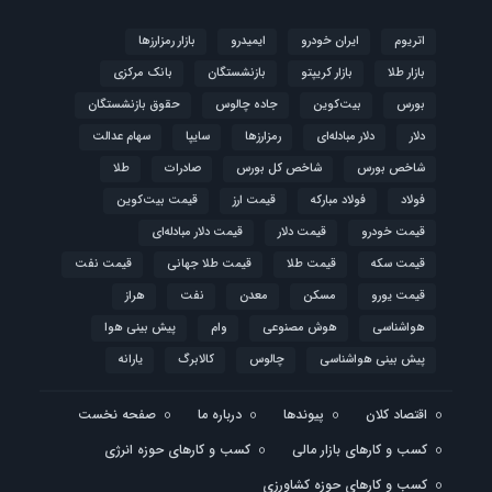
اتریوم
ایران خودرو
ایمیدرو
بازار رمزارزها
بازار طلا
بازار کریپتو
بازنشستگان
بانک مرکزی
بورس
بیت‌کوین
جاده چالوس
حقوق بازنشستگان
دلار
دلار مبادله‌ای
رمزارزها
سایپا
سهام عدالت
شاخص بورس
شاخص کل بورس
صادرات
طلا
فولاد
فولاد مبارکه
قیمت ارز
قیمت بیت‌کوین
قیمت خودرو
قیمت دلار
قیمت دلار مبادله‌ای
قیمت سکه
قیمت طلا
قیمت طلا جهانی
قیمت نفت
قیمت یورو
مسکن
معدن
نفت
هراز
هواشناسی
هوش مصنوعی
وام
پیش بینی هوا
پیش بینی هواشناسی
چالوس
کالابرگ
یارانه
اقتصاد کلان
پیوندها
درباره ما
صفحه نخست
کسب و کارهای بازار مالی
کسب و کارهای حوزه انرژی
کسب و کارهای حوزه کشاورزی