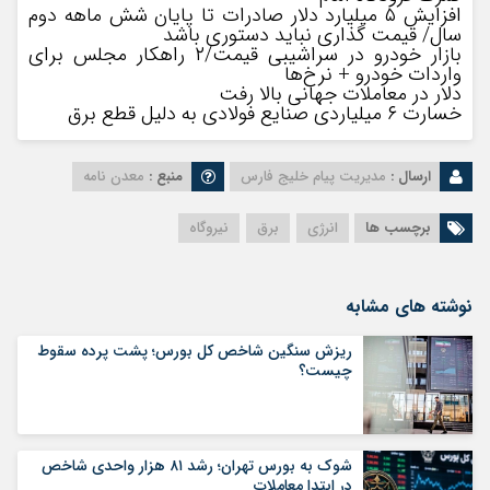
افزایش ۵ میلیارد دلار صادرات تا پایان شش ماهه دوم
سال/ قیمت گذاری نباید دستوری باشد
بازار خودرو در سراشیبی قیمت/۲ راهکار مجلس برای
واردات خودرو + نرخ‌ها
دلار در معاملات جهانی بالا رفت
خسارت ۶ میلیاردی صنایع فولادی به دلیل قطع برق
ارسال :
مدیریت پیام خلیج فارس
منبع :
معدن نامه
برچسب ها
انرژی
برق
نیروگاه
نوشته های مشابه
ریزش سنگین شاخص کل بورس؛ پشت پرده سقوط
چیست؟
شوک به بورس تهران؛ رشد ۸۱ هزار واحدی شاخص
در ابتدا معاملات