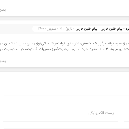
پاسخ
د - پیام خلیج فارس | پیام خلیج فارس
- تاریخ : ۲۱ - شهریور - ۱۴۰۰
[…] تامین بنزین کشور بدون هیچ محدودیتی ادامه دارد سمینار چالش‌ برق در زنجیره فولاد برگزار شد کاهش۹۰درصدی تولیدفولاد میانی/وزیر نیرو به وعده تامین
عمل نکرد اعتراض انجمن فولاد به محدودیت‌های صادراتی اخیر وزارت صمت/ بررسی‌ها ۳ ماه تمدید شود اجرای موفقیت‌آمیز تعمیرات گسترده، در محدودیت 
پاسخ
پست الکترونیکی