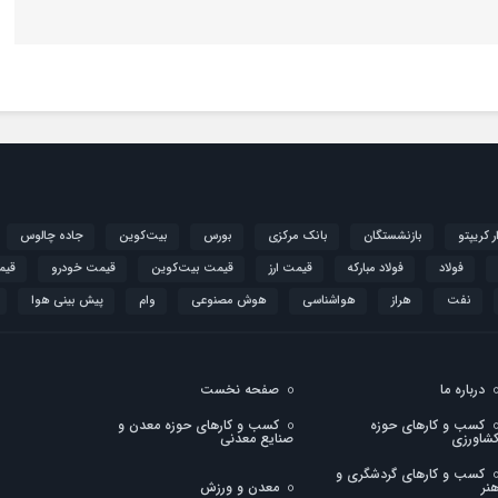
ار کریپتو
بازنشستگان
بانک مرکزی
بورس
بیت‌کوین
جاده چالوس
فولاد
فولاد مبارکه
قیمت ارز
قیمت بیت‌کوین
قیمت خودرو
قیم
نفت
هراز
هواشناسی
هوش مصنوعی
وام
پیش بینی هوا
درباره ما
صفحه نخست
کسب و کارهای حوزه
کسب و کارهای حوزه معدن و
شاورزی
صنایع معدنی
کسب و کارهای گردشگری و
نر
معدن و ورزش