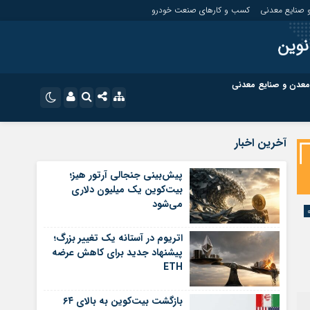
 صنایع معدنی
کسب و کارهای صنعت خودرو
نوین
معدن و صنایع معدنی
ت
کسب و کارهای بازار مالی
نام کاربری یا نشانی ایمیل
اینستاگرام
آخرین اخبار
تلگرام
ای صنعت خودرو
کسب و کارهای گردشگری و هنر
پیش‌بینی جنجالی آرتور هیز؛
بیت‌کوین یک میلیون دلاری
رمز عبور
سروش
می‌شود
ای گردشگری و هنر
معدن و ورزش
ایتا
اتریوم در آستانه یک تغییر بزرگ؛
مرا به خاطر بسپار
آپارات
پیشنهاد جدید برای کاهش عرضه
ETH
اپلیکیشن
بازگشت بیت‌کوین به بالای ۶۴