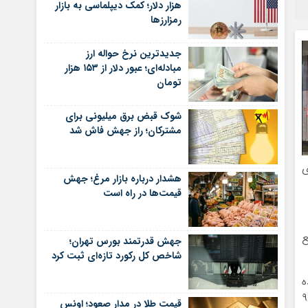
هزار دلار؛ کمک دیپلماسی به بازار
رمزارزها
جدیدترین نرخ حواله ارز
مبادله‌ای؛ عبور دلار از ۱۵۳ هزار
تومان
شوک قبض برق میلیونی برای
مشترکان؛ راز جهش فاش شد
ی
هشدار درباره بازار مرغ؛ جهش
قیمت‌ها در راه است
 به یک منبع
جهش قدرتمند بورس تهران؛
شاخص کل رکورد تازه‌ای ثبت کرد
ل ۹۷ واردکننده
بنزین وارد می‌کرد، به صادرکننده بنزین تبدیل شد و در سال ۹۸
قیمت طلا در مدار صعود؛ اونس