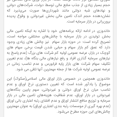
حجم بسیار زیادی از جذب منابع مالی توسط دولت، شرکت‌های دولتی
و نهادهای شبه دولتی مانند شهرداری‌ها صورت می‌پذیرد که
نشان‌دهنده حجم اندک تامین مالی بخش غیردولتی و وقوع پدیده
برون‌رانی در بازار سرمایه است.
خاندوزی در ادامه ارائه برنامه‌های خود با اشاره به اینکه تامین مالی
بخش تولیدی در بازار سرمایه با چالش‌های مختلفی مواجه است،
تصریح کرده است: در حوزه بازار سهام نیز چالش های زیادی وجود
دارد که عمق کم بازار سهام و حبابی شدن قیمت برخی سهام های
کوچک در بازار، عرضه عمومی اولیه کم شرکت های بزرگ (عدم پاسخ به
نیازهای سرمایه گذاری افراد و رفع نیازهای مالی بنگاه ها)، عدم تعیین
تکلیف سهام شرکت های بازار پایه فرابورس و عدم تناسب زمانی در
عرضه عمومی اولیه شرکت ها از جمله مهمترین آنها تلقی می شود.
خاندوزی همچنین در خصوص بازار اوراق مالی اسلامی(صکوک) این
موضوع را یادآور شده است که تعیین دستوری نرخ اوراق و عدم
تناسب میان نرخ اوراق دولتی و غیردولتی، سهم پایین بنگاه‌های
غیردولتی در بازار اوراق، عدم شفافیت هزینه‌های تامین مالی در بازار
سرمایه و توزیع منافع انتشار اوراق و عدم افشای رتبه اعتباری بانی اوراق
(عدم بهره گیری از موسسات رتبه بندی اعتباری اوراق) به عنوان مهمترین
چالش‌های این حوزه مطرح می‌شود.