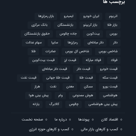
برچسب ها
اتریوم
ایران خودرو
ایمیدرو
بازار رمزارزها
بازار طلا
بازار کریپتو
بازنشستگان
بانک مرکزی
بورس
بیت‌کوین
جاده چالوس
حقوق بازنشستگان
دلار
دلار مبادله‌ای
رمزارزها
سایپا
سهام عدالت
شاخص بورس
شاخص کل بورس
صادرات
طلا
فولاد
فولاد مبارکه
قیمت ارز
قیمت بیت‌کوین
قیمت خودرو
قیمت دلار
قیمت دلار مبادله‌ای
قیمت سکه
قیمت طلا
قیمت طلا جهانی
قیمت نفت
قیمت یورو
مسکن
معدن
نفت
هراز
هواشناسی
هوش مصنوعی
وام
پیش بینی هوا
پیش بینی هواشناسی
چالوس
کالابرگ
یارانه
اقتصاد کلان
پیوندها
درباره ما
صفحه نخست
کسب و کارهای بازار مالی
کسب و کارهای حوزه انرژی