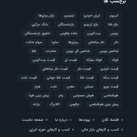
برچسب ها
اتریوم
ایران خودرو
ایمیدرو
بازار رمزارزها
بازار طلا
بازار کریپتو
بازنشستگان
بانک مرکزی
بورس
بیت‌کوین
جاده چالوس
حقوق بازنشستگان
دلار
دلار مبادله‌ای
رمزارزها
سایپا
سهام عدالت
شاخص بورس
شاخص کل بورس
صادرات
طلا
فولاد
فولاد مبارکه
قیمت ارز
قیمت بیت‌کوین
قیمت خودرو
قیمت دلار
قیمت دلار مبادله‌ای
قیمت سکه
قیمت طلا
قیمت طلا جهانی
قیمت نفت
قیمت یورو
مسکن
معدن
نفت
هراز
هواشناسی
هوش مصنوعی
وام
پیش بینی هوا
پیش بینی هواشناسی
چالوس
کالابرگ
یارانه
اقتصاد کلان
پیوندها
درباره ما
صفحه نخست
کسب و کارهای بازار مالی
کسب و کارهای حوزه انرژی