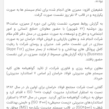
بودند.
شفیعیان افزود: ممیزی های انجام شده برای تمام سیستم ها به صورت
یکپارچه و در قالب ۱۶ نفر-روز نشست صورت گرفت.
به گزارش روابط عمومی، نشست پایانی این دوره از ممیزی، ساعت۱۴
روز دوشنبه (۲۲ شهریور) با حضور معاونان «منابع انسانی و امور
اجتماعی» و «طرح و توسعه»، به صورت حضوری در محل دفتر قائم مقام
شرکت انجام شد و معاون بازاریابی و فروش فولاد خراسان نیز به صورت
مجازی در این نشست حاضر شد. مدیران و روسای شرکت با رعایت
کامل پروتکل های بهداشتی و با استفاده از بستر مجازی (Skype For
Business) با ارائه گزارش‌های مبسوط از فرایند ممیزی، در این نشست
حضور یافتند.
معاون برنامه ریزی و فناوری شرکت، از تائید گواهینامه های کلیه
سیستم های مدیریتی فولاد خراسان (بر اساس ۷ استاندارد مدیریتی)
خبرداد.
گفتنی است شرکت مجتمع فولاد خراسان برای اولین بار در سال ۱۳۸۲
نسبت به استقرار استاندارد مدیریت کیفیت «ISO 9001 » اقدام کرد و
موفق به دریافت گواهینامه مذکور گردید. سپس در سال ۱۳۸۳ با استقرار
استانداردهای مدیریتی «زیست محیطی» (ISO 14001) و «ایمنی بهداشت
شغلی» (ISO45001) در قالب سیستم مدیریت یکپارچه (IMS) موفق به