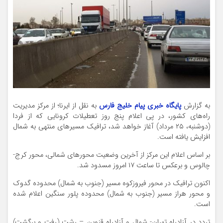
به گزارش
پایگاه خبری پیام خلیج فارس
به نقل از ایرنا؛ از مرکز مدیریت
راه‌های کشور، در پی اعلام پنج روز تعطیلات کرونایی که از فردا
(دوشنبه، ۲۵ مرداد) آغاز خواهد شد، ترافیک مسیرهای منتهی به شمال
افزایش یافته است.
بر اساس اعلام این مرکز از آخرین وضعیت محورهای شمالی، محور کرج-
چالوس و برعکس تا ساعت ۱۷ امروز مسدود شد.
اکنون ترافیک در محور فیروزکوه مسیر (جنوب به شمال) محدوده گدوک
و محور هراز مسیر (جنوب به شمال) محدوده پلور سنگین اعلام شده
است.
تردد در آزادراه تهران- شمال و آزادراه قزوین – رشت (رفت و برگشت)