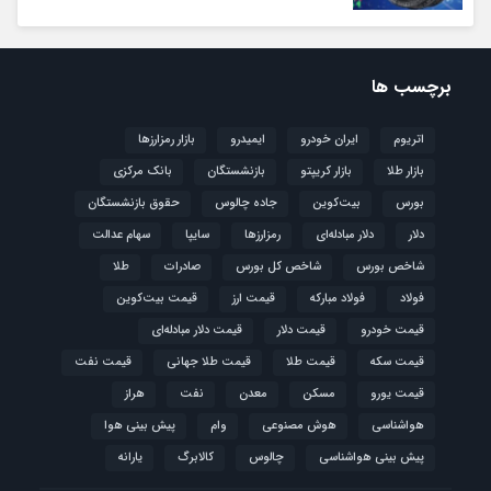
برچسب ها
اتریوم
ایران خودرو
ایمیدرو
بازار رمزارزها
بازار طلا
بازار کریپتو
بازنشستگان
بانک مرکزی
بورس
بیت‌کوین
جاده چالوس
حقوق بازنشستگان
دلار
دلار مبادله‌ای
رمزارزها
سایپا
سهام عدالت
شاخص بورس
شاخص کل بورس
صادرات
طلا
فولاد
فولاد مبارکه
قیمت ارز
قیمت بیت‌کوین
قیمت خودرو
قیمت دلار
قیمت دلار مبادله‌ای
قیمت سکه
قیمت طلا
قیمت طلا جهانی
قیمت نفت
قیمت یورو
مسکن
معدن
نفت
هراز
هواشناسی
هوش مصنوعی
وام
پیش بینی هوا
پیش بینی هواشناسی
چالوس
کالابرگ
یارانه