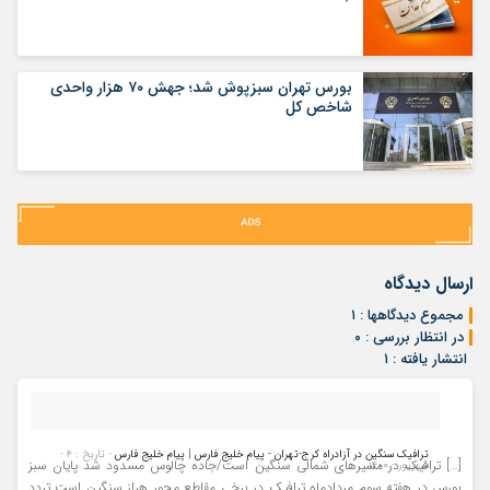
بورس تهران سبزپوش شد؛ جهش ۷۰ هزار واحدی
شاخص کل
ارسال دیدگاه
مجموع دیدگاهها : ۱
در انتظار بررسی : ۰
انتشار یافته : ۱
ترافیک سنگین در آزادراه کرج-تهران - پیام خلیج فارس | پیام خلیج فارس
- تاریخ : ۴ -
[…] ترافیک در مسیرهای شمالی سنگین است/جاده چالوس مسدود شد پایان سبز
شهریور - ۱۴۰۰
بورس در هفته سوم مردادماه ترافیک در برخی مقاطع محور هراز سنگین است تردد