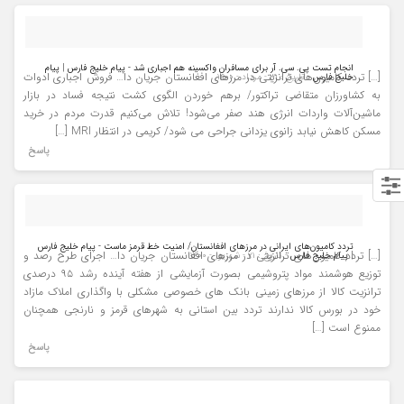
انجام تست پی. سی. آر برای مسافران واکسینه هم اجباری شد - پیام خلیج فارس | پیام
[…] تردد کامیون‌های ترانزیتی در مرزهای افغانستان جریان دا… فروش اجباری ادوات
خلیج فارس
- تاریخ : ۳۱ - مرداد - ۱۴۰۰
به کشاورزان متقاضی تراکتور/ برهم خوردن الگوی کشت نتیجه فساد در بازار
ماشین‌آلات واردات انرژی هند صفر می‌شود! تلاش می‌کنیم قدرت مردم در خرید
مسکن کاهش نیابد زانوی یزدانی جراحی می شود/ کریمی در انتظار MRI […]
پاسخ
تردد کامیون‌های ایرانی در مرزهای افغانستان/ امنیت خط قرمز ماست - پیام خلیج فارس
[…] تردد کامیون‌های ترانزیتی در مرزهای افغانستان جریان دا… اجرای طرح رصد و
| پیام خلیج فارس
- تاریخ : ۲۱ - شهریور - ۱۴۰۰
توزیع هوشمند مواد پتروشیمی بصورت آزمایشی از هفته آینده رشد ۹۵ درصدی
ترانزیت کالا از مرزهای زمینی بانک‌ های خصوصی مشکلی با واگذاری املاک مازاد
خود در بورس کالا ندارند تردد بین استانی به ‌شهرهای قرمز و نارنجی همچنان
ممنوع است […]
پاسخ