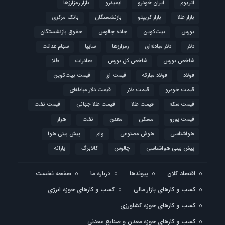
اتریوم
ایران خودرو
ایمیدرو
بازار رمزارزها
بازار طلا
بازار کریپتو
بازنشستگان
بانک مرکزی
بورس
بیت‌کوین
جاده چالوس
حقوق بازنشستگان
دلار
دلار مبادله‌ای
رمزارزها
سایپا
سهام عدالت
شاخص بورس
شاخص کل بورس
صادرات
طلا
فولاد
فولاد مبارکه
قیمت ارز
قیمت بیت‌کوین
قیمت خودرو
قیمت دلار
قیمت دلار مبادله‌ای
قیمت سکه
قیمت طلا
قیمت طلا جهانی
قیمت نفت
قیمت یورو
مسکن
معدن
نفت
هراز
هواشناسی
هوش مصنوعی
وام
پیش بینی هوا
پیش بینی هواشناسی
چالوس
کالابرگ
یارانه
اقتصاد کلان
پیوندها
درباره ما
صفحه نخست
کسب و کارهای بازار مالی
کسب و کارهای حوزه انرژی
کسب و کارهای حوزه کشاورزی
کسب و کارهای حوزه معدن و صنایع معدنی