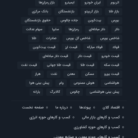
اتریوم
ایران خودرو
ایمیدرو
بازار رمزارزها
بازار طلا
بازار کریپتو
بازنشستگان
بانک مرکزی
بورس
بیت‌کوین
جاده چالوس
حقوق بازنشستگان
دلار
دلار مبادله‌ای
رمزارزها
سایپا
سهام عدالت
شاخص بورس
شاخص کل بورس
صادرات
طلا
فولاد
فولاد مبارکه
قیمت ارز
قیمت بیت‌کوین
قیمت خودرو
قیمت دلار
قیمت دلار مبادله‌ای
قیمت سکه
قیمت طلا
قیمت طلا جهانی
قیمت نفت
قیمت یورو
مسکن
معدن
نفت
هراز
هواشناسی
هوش مصنوعی
وام
پیش بینی هوا
پیش بینی هواشناسی
چالوس
کالابرگ
یارانه
اقتصاد کلان
پیوندها
درباره ما
صفحه نخست
کسب و کارهای بازار مالی
کسب و کارهای حوزه انرژی
کسب و کارهای حوزه کشاورزی
کسب و کارهای حوزه معدن و صنایع معدنی