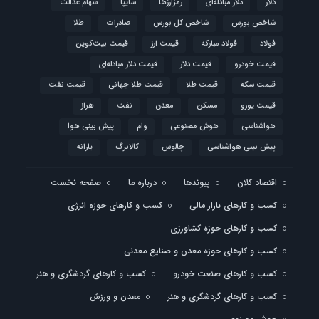
دلار
دلار مبادله‌ای
رمزارزها
سایپا
سهام عدالت
شاخص بورس
شاخص کل بورس
صادرات
طلا
فولاد
فولاد مبارکه
قیمت ارز
قیمت بیت‌کوین
قیمت خودرو
قیمت دلار
قیمت دلار مبادله‌ای
قیمت سکه
قیمت طلا
قیمت طلا جهانی
قیمت نفت
قیمت یورو
مسکن
معدن
نفت
هراز
هواشناسی
هوش مصنوعی
وام
پیش بینی هوا
پیش بینی هواشناسی
چالوس
کالابرگ
یارانه
اقتصاد کلان
پیوندها
درباره ما
صفحه نخست
کسب و کارهای بازار مالی
کسب و کارهای حوزه انرژی
کسب و کارهای حوزه کشاورزی
کسب و کارهای حوزه معدن و صنایع معدنی
کسب و کارهای صنعت خودرو
کسب و کارهای گردشگری و هنر
کسب و کارهای گردشگری و هنر
معدن و ورزش