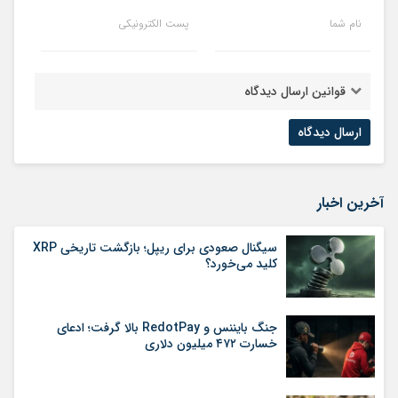
نام شما
پست الکترونیکی
قوانین ارسال دیدگاه
آخرین اخبار
سیگنال صعودی برای ریپل؛ بازگشت تاریخی XRP
کلید می‌خورد؟
جنگ بایننس و RedotPay بالا گرفت؛ ادعای
خسارت ۴۷۲ میلیون دلاری