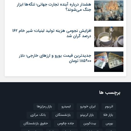
هشدار درباره آینده تجارت جهانی؛ تنگه‌ها ابزار
جنگ می‌شوند؟
افزایش نجومی هزینه تولید لبنیات؛ شیر خام ۱۶۲
درصد گران شد
جدیدترین قیمت یورو و ارزهای خارجی؛ دلار
۱۸۵۹۰۰ تومان
برچسب ها
اتریوم
ایران خودرو
ایمیدرو
بازار رمزارزها
بازار طلا
بازار کریپتو
بازنشستگان
بانک مرکزی
بورس
بیت‌کوین
جاده چالوس
حقوق بازنشستگان