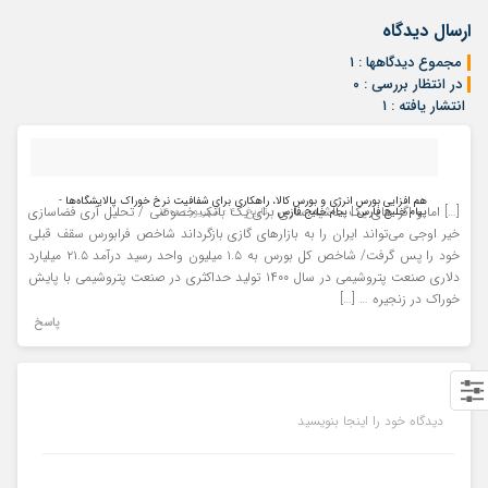
ارسال دیدگاه
مجموع دیدگاهها : ۱
در انتظار بررسی : ۰
انتشار یافته : ۱
هم افزایی بورس انرژی و بورس کالا، راهکاری برای شفافیت نرخ خوراک پالایشگاه‌ها -
[…] اما و اگر های یک حاشیه سازی برای یک بانک خصوصی / تحلیل آری فضاسازی
پیام خلیج فارس | پیام خلیج فارس
- تاریخ : ۴ - شهریور - ۱۴۰۰
خیر اوجی می‌تواند ایران را به بازارهای گازی بازگرداند شاخص فرابورس سقف قبلی
خود را پس گرفت/ شاخص کل بورس به ۱.۵ میلیون واحد رسید درآمد ۲۱.۵ میلیارد
دلاری صنعت پتروشیمی در سال ۱۴۰۰ تولید حداکثری در صنعت پتروشیمی با پایش
خوراک در زنجیره … […]
پاسخ
دیدگاه خود را اینجا بنویسید