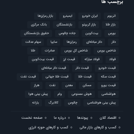
برچسب ها
اتریوم
ایران خودرو
ایمیدرو
بازار رمزارزها
بازار طلا
بازار کریپتو
بازنشستگان
بانک مرکزی
بورس
بیت‌کوین
جاده چالوس
حقوق بازنشستگان
دلار
دلار مبادله‌ای
رمزارزها
سایپا
سهام عدالت
شاخص بورس
شاخص کل بورس
صادرات
طلا
فولاد
فولاد مبارکه
قیمت ارز
قیمت بیت‌کوین
قیمت خودرو
قیمت دلار
قیمت دلار مبادله‌ای
قیمت سکه
قیمت طلا
قیمت طلا جهانی
قیمت نفت
قیمت یورو
مسکن
معدن
نفت
هراز
هواشناسی
هوش مصنوعی
وام
پیش بینی هوا
پیش بینی هواشناسی
چالوس
کالابرگ
یارانه
اقتصاد کلان
پیوندها
درباره ما
صفحه نخست
کسب و کارهای بازار مالی
کسب و کارهای حوزه انرژی