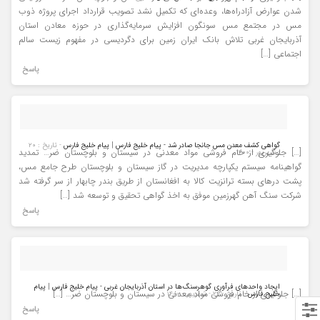
شدن عوارض آزادراه‌ها، وعده‌ای که تکمیل نشد تصویب قرارداد اجرای پروژه ذوب
مس در مجتمع مس سونگون افزایش سرمایه‌گذاری در حوزه معادن استان
آذربایجان غربی تلاش بانک ایران زمین برای دگردیسی در مفهوم زیست سالم
اجتماعی […]
پاسخ
گواهی کشف معدن مس جانجا صادر شد - پیام خلیج فارس | پیام خلیج فارس
- تاریخ : ۲۰
[…] جلوگیری از خام فروشی مواد معدنی در سیستان و بلوچستان ضر… تمدید
- شهریور - ۱۴۰۰
گواهینامه سیستم یکپارچه مدیریت در گاز سیستان و بلوچستان طرح جامع مس،
پشت درهای بسته ترانزیت کالا به افغانستان از طریق بندر چابهار از سر گرفته شد
شرکت سنگ آهن گهرزمین موفق به اخذ گواهی تحقیق و توسعه شد […]
پاسخ
ایجاد واحدهای فرآوری گوهرسنگ‌ها در استان آذربایجان غربی - پیام خلیج فارس | پیام
[…] جلوگیری از خام فروشی مواد معدنی در سیستان و بلوچستان ضر… […]
خلیج فارس
- تاریخ : ۲۴ - شهریور - ۱۴۰۰
پاسخ