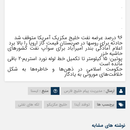
.
.
.
۹۶ درصد عرضه نفت خلیج مکزیک آمریکا متوقف شد
حادثه برای روسها در صربستان قیمت گاز اروپا را بالا برد
اعلام آمادگی بندر امیرآباد برای سوآپ نفت کشورهای
حاشیه خزر
پوتین: ۱۵ کیلومتر تا تکمیل خط لوله نورد استریم-۲ باقی
مانده است
حکومت اسلامی در ذهن‌ها و خاطره‌ها به شکل
خلافت‌های موروثی به یادگار
ارسال :
مدیریت پیام خلیج فارس
منبع :
ایسنا
برچسب ها
توفند آیدا
خلیج مکزیکو
لکه های نفتی
نوشته های مشابه