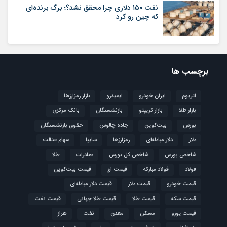
نفت ۱۵۰ دلاری چرا محقق نشد؟؛ برگ برنده‌ای
که چین رو کرد
برچسب ها
اتریوم
ایران خودرو
ایمیدرو
بازار رمزارزها
بازار طلا
بازار کریپتو
بازنشستگان
بانک مرکزی
بورس
بیت‌کوین
جاده چالوس
حقوق بازنشستگان
دلار
دلار مبادله‌ای
رمزارزها
سایپا
سهام عدالت
شاخص بورس
شاخص کل بورس
صادرات
طلا
فولاد
فولاد مبارکه
قیمت ارز
قیمت بیت‌کوین
قیمت خودرو
قیمت دلار
قیمت دلار مبادله‌ای
قیمت سکه
قیمت طلا
قیمت طلا جهانی
قیمت نفت
قیمت یورو
مسکن
معدن
نفت
هراز