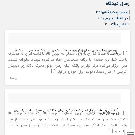
ارسال دیدگاه
مجموع دیدگاهها : ۲
در انتظار بررسی : ۰
انتشار یافته : ۲
لزوم به‌روزرسانی فناوری و تزریق نوآوری در صنعت خودرو - پیام خلیج فارس | پیام خلیج
[…] حل مساله قیمت گذاری با ورود سیمان به بورس کالا بازگشت ایران به مدیترانه
فارس
- تاریخ : ۳۰ - مرداد - ۱۴۰۰
با یک خط لوله جدید/ آیا برنامه سلجوقیان احیاء می‌شود؟ رویداد فناورانه صنعت
مس برگزار می‌شود مرکز نوآوری بانک ایران زمین موتور محرک بانکداری دیجیتال
افزایش ۱۶ هزار دستگاه تولید ایران خودرو در آبان […]
پاسخ
آغاز اجرای بسته تسهیل فضای کسب و کار سازمان استاندارد از امروز - پیام خلیج فارس |
[…] حل مساله قیمت گذاری با ورود سیمان به بورس کالا یک هفته با بورس کالا
پیام خلیج فارس
- تاریخ : ۱۶ - شهریور - ۱۴۰۰
کشش نفت برای قیمت ۶۵ دلار بیشتر است تهدید کسب‌وکارهای خرد و از بین
رفتن رقابت تایید آلودگی میکروبی نمونه شیر شرکت پگاه تهران از سوی سازمان
استاندارد […]