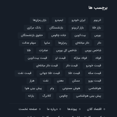
برچسب ها
اتریوم
ایران خودرو
ایمیدرو
بازار رمزارزها
بازار طلا
بازار کریپتو
بازنشستگان
بانک مرکزی
بورس
بیت‌کوین
جاده چالوس
حقوق بازنشستگان
دلار
دلار مبادله‌ای
رمزارزها
سایپا
سهام عدالت
شاخص بورس
شاخص کل بورس
صادرات
طلا
فولاد
فولاد مبارکه
قیمت ارز
قیمت بیت‌کوین
قیمت خودرو
قیمت دلار
قیمت دلار مبادله‌ای
قیمت سکه
قیمت طلا
قیمت طلا جهانی
قیمت نفت
قیمت یورو
مسکن
معدن
نفت
هراز
هواشناسی
هوش مصنوعی
وام
پیش بینی هوا
پیش بینی هواشناسی
چالوس
کالابرگ
یارانه
اقتصاد کلان
پیوندها
درباره ما
صفحه نخست