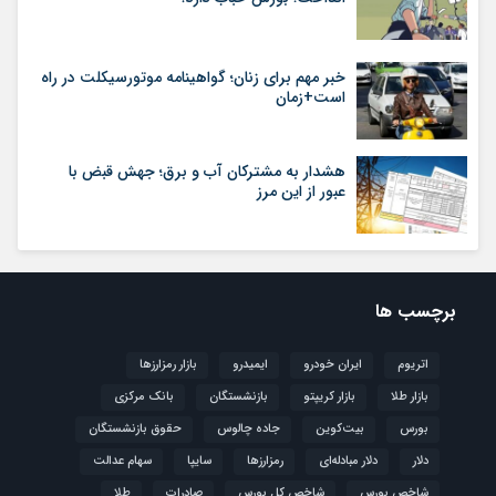
خبر مهم برای زنان؛ گواهینامه موتورسیکلت در راه
است+زمان
هشدار به مشترکان آب و برق؛ جهش قبض با
عبور از این مرز
برچسب ها
اتریوم
ایران خودرو
ایمیدرو
بازار رمزارزها
بازار طلا
بازار کریپتو
بازنشستگان
بانک مرکزی
بورس
بیت‌کوین
جاده چالوس
حقوق بازنشستگان
دلار
دلار مبادله‌ای
رمزارزها
سایپا
سهام عدالت
شاخص بورس
شاخص کل بورس
صادرات
طلا