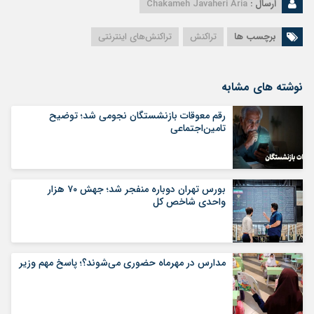
ارسال :
Chakameh Javaheri Aria
برچسب ها
تراکنش
تراکنش‌های اینترنتی
نوشته های مشابه
رقم معوقات بازنشستگان نجومی شد؛ توضیح
تامین‌اجتماعی
بورس تهران دوباره منفجر شد؛ جهش ۷۰ هزار
واحدی شاخص کل
مدارس در مهرماه حضوری می‌شوند؟؛ پاسخ مهم وزیر