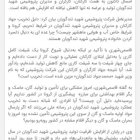
امسال تاکنون به همت کارکنان، کارگران و مدیران پتروشیمی شهید
تندگویان تولید و عرضه نه تنها کاهش نیافته که افزایش هم یافته است.
مدیرعامل شرکت پتروشیمی شهید تندگویان بیان کرد: دلیل تخریب جهاد
کارکنان و مدیران پتروشیمی شهید تندگویان در شرایط تحریم، کرونا و
شرایط خاص آب و هوایی ماهشهر چیست؟ چرا عده ای به دنبال دلسرد
کردن خانواده پتروشیمی شهید تندگویان هستند.
قاسمی‌شهری با تأکید بر اینکه به‌دنبال شیوع کرونا یک شیفت کامل
کاری را به‌دلیل ابتلای کارکنان عملیاتی و نوبت کار از دست داده‌ایم و
جای چهار شیفت با سه شیفت کاری مانع کاهش تولید شده‌ایم، یادآور
شد: آیا نتیجه جهاد کارگران و کارکنان این شرکت پتروشیمی که به نام
وزیر شهید «محمدجواد تندگویان» مزین شده است، تخریب است؟
به گفته قاسمی‌شهری، امروز مشکلی برای تأمین و تولید گان، ماسک و
یگر اقلام بهداشتی برای مبارزه پیشگیری از کرونا در کشور نداریم آیا
پرسیده‌اید دلیل آن چیست؟ آیا افرادی که شبانه دست به تخریب
عملکرد پتروشیمی شهید تندگویان در رسانه ملی می‌زنند که اگر پارسال
مواد اولیه ماسک و گان از سوی این پتروشیمی تأمین نشده بود امروز با
بحران ماسک و گان و دیگر اقلام مشابه در کشور روبه‌رو بودیم؟
وی در پایان از افزایش ظرفیت تولید پتروشیمی شهید تندگویان در سال
«تولید، پشتیبانی‌ها و مانع‌زدایی‌ها» خبر داد و افزود: تا چند روز آینده