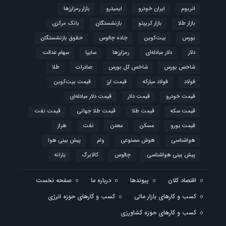
اتریوم
ایران خودرو
ایمیدرو
بازار رمزارزها
بازار طلا
بازار کریپتو
بازنشستگان
بانک مرکزی
بورس
بیت‌کوین
جاده چالوس
حقوق بازنشستگان
دلار
دلار مبادله‌ای
رمزارزها
سایپا
سهام عدالت
شاخص بورس
شاخص کل بورس
صادرات
طلا
فولاد
فولاد مبارکه
قیمت ارز
قیمت بیت‌کوین
قیمت خودرو
قیمت دلار
قیمت دلار مبادله‌ای
قیمت سکه
قیمت طلا
قیمت طلا جهانی
قیمت نفت
قیمت یورو
مسکن
معدن
نفت
هراز
هواشناسی
هوش مصنوعی
وام
پیش بینی هوا
پیش بینی هواشناسی
چالوس
کالابرگ
یارانه
اقتصاد کلان
پیوندها
درباره ما
صفحه نخست
کسب و کارهای بازار مالی
کسب و کارهای حوزه انرژی
کسب و کارهای حوزه کشاورزی