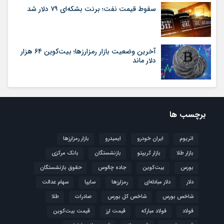
سقوط قیمت نفت؛ برنت بشکه‌ای ۷۹ دلار شد
آخرین وضعیت بازار رمزارزها؛ بیت‌کوین ۶۴ هزار
دلار ماند
برچسب ها
اتریوم
ایران خودرو
ایمیدرو
بازار رمزارزها
بازار طلا
بازار کریپتو
بازنشستگان
بانک مرکزی
بورس
بیت‌کوین
جاده چالوس
حقوق بازنشستگان
دلار
دلار مبادله‌ای
رمزارزها
سایپا
سهام عدالت
شاخص بورس
شاخص کل بورس
صادرات
طلا
فولاد
فولاد مبارکه
قیمت ارز
قیمت بیت‌کوین