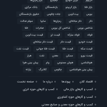
اتریوم
ایران خودرو
ایمیدرو
بازار رمزارزها
بازار طلا
بازار کریپتو
بازنشستگان
بانک مرکزی
بورس
بیت‌کوین
جاده چالوس
حقوق بازنشستگان
دلار
دلار مبادله‌ای
رمزارزها
سایپا
سهام عدالت
شاخص بورس
شاخص کل بورس
صادرات
طلا
فولاد
فولاد مبارکه
قیمت ارز
قیمت بیت‌کوین
قیمت خودرو
قیمت دلار
قیمت دلار مبادله‌ای
قیمت سکه
قیمت طلا
قیمت طلا جهانی
قیمت نفت
قیمت یورو
مسکن
معدن
نفت
هراز
هواشناسی
هوش مصنوعی
وام
پیش بینی هوا
پیش بینی هواشناسی
چالوس
کالابرگ
یارانه
اقتصاد کلان
پیوندها
درباره ما
صفحه نخست
کسب و کارهای بازار مالی
کسب و کارهای حوزه انرژی
کسب و کارهای حوزه کشاورزی
کسب و کارهای حوزه معدن و صنایع معدنی