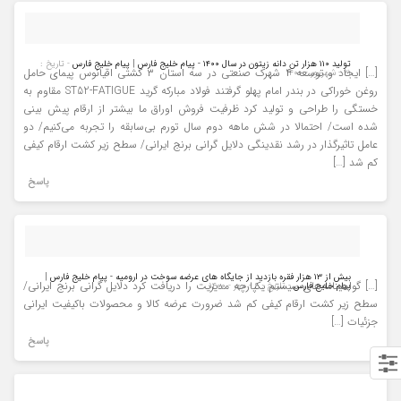
تولید ۱۱۰ هزار تن دانه زیتون در سال ۱۴۰۰ - پیام خلیج فارس | پیام خلیج فارس
- تاریخ :
[…] ایجاد و توسعه ۴ شهرک صنعتی در سه استان ۳ کشتی اقیانوس پیمای حامل
۲۱ - شهریور - ۱۴۰۰
روغن خوراکی در بندر امام پهلو گرفتند فولاد مبارکه گرید ST52-FATIGUE مقاوم به
خستگی را طراحی و تولید کرد ظرفیت فروش اوراق ما بیشتر از ارقام پیش بینی
شده است/ احتمالا در شش ماهه دوم سال تورم بی‌سابقه را تجربه می‌کنیم/ دو
عامل تاثیرگذار در رشد نقدینگی دلایل گرانی برنج ایرانی/ سطح زیر کشت ارقام کیفی
کم شد […]
پاسخ
بیش از ۱۳ هزار فقره بازدید از جایگاه های عرضه سوخت در ارومیه - پیام خلیج فارس |
[…] ‏گواهینامه‌های سیستم یکپارچه مدیریت را دریافت کرد دلایل گرانی برنج ایرانی/
پیام خلیج فارس
- تاریخ : ۶ - مهر - ۱۴۰۰
سطح زیر کشت ارقام کیفی کم شد ضرورت عرضه کالا و محصولات باکیفیت ایرانی
جزئیات […]
پاسخ