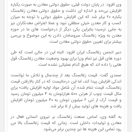
وی افزود: در پایان دولت قبلی، حقوق دولتی معادن به صورت یکباره
افزایش بی‌حد و اندازه ای داشت و حقوق دولتی معادن زغالسنگ
یکباره ۲۰ برابر شد که این افزایش حقوق دولتی با توجه به میزان
کسب و کار معدن خیلی منطقی نبود و عملا اعتراض معدنکاران نیز
به جایی نرسید؛ بنابراین یکی دیگر از درخواست های ما در حوزه
معدن به ویژه زغالسنگ سروسامان دادن به این موضوع و بررسی
بیشتر برای تعیین حقوق دولتی معادن است.
دبیر انجمن زغالسنگ ایران افزود: البته این در حالی است که طی
دوره های قبل نیز تمام وزرا برای بهبود وضعیت معادن زغالسنگ قول
هایی را داده اند که هیچ کدام عملیاتی نشده است.
صمدی گفت: قیمت زغالسنگ بعد از چندسال و تلاش ما توانست
اندکی افزایش پیدا کند، اما این درحالیست که در کنار بالارفتن قیمت
زغالسنگ، قیمت تمام شده آن شامل مواد اولیه افزایش یافت؛ برای
مثال قیمت چوب از هرتن ۵۰۰ هزارتومان به ۴ میلیون تومان رسید
و قیمت آرک از تنی ۶ میلیون تومان به ۴۰ میلیون تومان افزایش
یافت و هزینه های تولید بیش از ۵ برابر شد.
به گفته وی، اساس صنعت زغالسنگ بر نیروی انسانی فعال در
معادن و تولیدات داخلی است. زمانی که قیمت زغالسنگ بالا می
رود تمامی این هزینه ها نیز چندین برابر می‌شود.