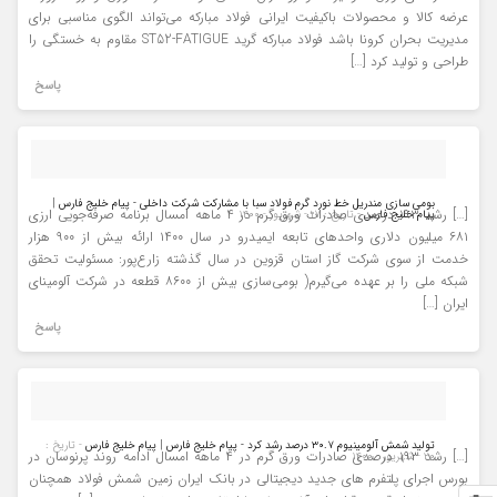
عرضه کالا و محصولات باکیفیت ایرانی فولاد مبارکه می‌تواند الگوی مناسبی برای
مدیریت بحران کرونا باشد فولاد مبارکه گرید ST52-FATIGUE مقاوم به خستگی را
طراحی و تولید کرد […]
پاسخ
بومی سازی مندریل خط نورد گرم فولاد سبا با مشارکت شرکت داخلی - پیام خلیج فارس |
[…] رشد ۱۹۳ درصدی صادرات ورق گرم در ۴ ماهه امسال برنامه صرفه‌جویی ارزی
پیام خلیج فارس
- تاریخ : ۱۷ - شهریور - ۱۴۰۰
۶۸۱ میلیون دلاری واحدهای تابعه ایمیدرو در سال ۱۴۰۰ ارائه بیش از ۹۰۰ هزار
خدمت از سوی شرکت گاز استان قزوین در سال گذشته زارع‌پور: مسئولیت تحقق
شبکه ملی را بر عهده می‌گیرم( بومی‌سازی بیش از ۸۶۰۰ قطعه در شرکت آلومینای
ایران […]
پاسخ
تولید شمش آلومینیوم ۳۰.۷ درصد رشد کرد - پیام خلیج فارس | پیام خلیج فارس
- تاریخ :
[…] رشد ۱۹۳ درصدی صادرات ورق گرم در ۴ ماهه امسال ادامه روند پرنوسان در
۲۰ - شهریور - ۱۴۰۰
بورس اجرای پلتفرم‌ های جدید دیجیتالی در بانک ایران زمین شمش فولاد همچنان