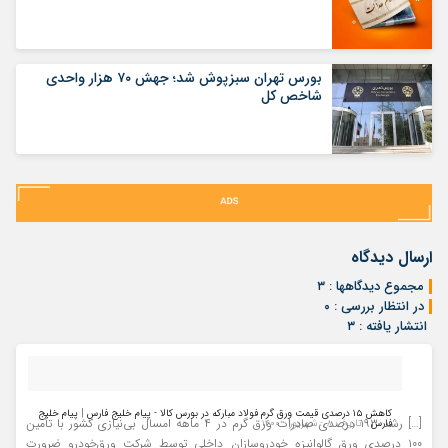
بورس تهران سبزپوش شد؛ جهش ۷۰ هزار واحدی
شاخص کل
ارسال دیدگاه
مجموع دیدگاهها : ۳
در انتظار بررسی : ۰
انتشار یافته : ۳
کاهش ۱۵ درصدی قیمت ورق گرم فولاد مبارکه در بورس کالا - پیام خلیج فارس | پیام خلیج
[…] رشد ۱۹۳ درصدی صادرات ورق گرم در ۴ ماهه امسال بی‌نیازی کشور با تأمین
فارس
- تاریخ : ۸ - شهریور - ۱۴۰۰
۱۰۰ درصدی ورق گالوانیزه خودروسازان داخلی توسط شرکت ورق‌خودرو ضرورت