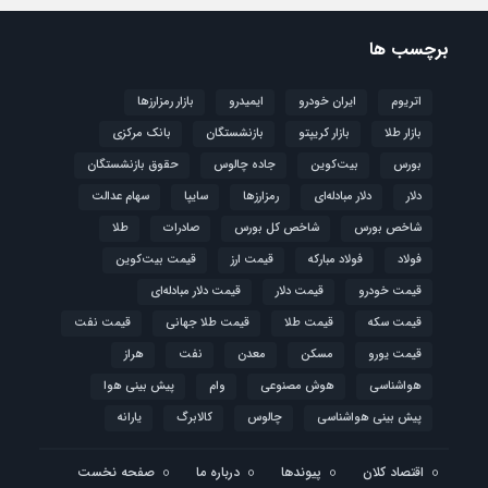
برچسب ها
اتریوم
ایران خودرو
ایمیدرو
بازار رمزارزها
بازار طلا
بازار کریپتو
بازنشستگان
بانک مرکزی
بورس
بیت‌کوین
جاده چالوس
حقوق بازنشستگان
دلار
دلار مبادله‌ای
رمزارزها
سایپا
سهام عدالت
شاخص بورس
شاخص کل بورس
صادرات
طلا
فولاد
فولاد مبارکه
قیمت ارز
قیمت بیت‌کوین
قیمت خودرو
قیمت دلار
قیمت دلار مبادله‌ای
قیمت سکه
قیمت طلا
قیمت طلا جهانی
قیمت نفت
قیمت یورو
مسکن
معدن
نفت
هراز
هواشناسی
هوش مصنوعی
وام
پیش بینی هوا
پیش بینی هواشناسی
چالوس
کالابرگ
یارانه
اقتصاد کلان
پیوندها
درباره ما
صفحه نخست