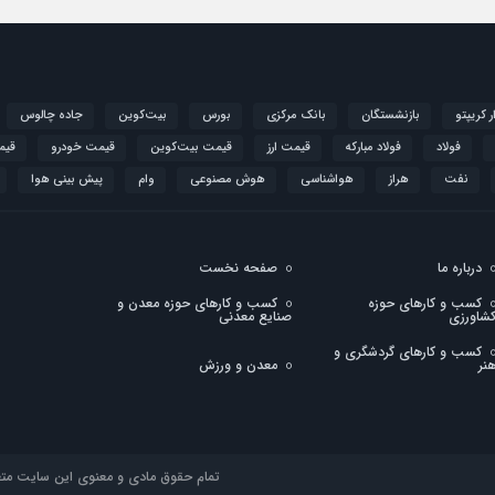
ار کریپتو
بازنشستگان
بانک مرکزی
بورس
بیت‌کوین
جاده چالوس
فولاد
فولاد مبارکه
قیمت ارز
قیمت بیت‌کوین
قیمت خودرو
قیم
نفت
هراز
هواشناسی
هوش مصنوعی
وام
پیش بینی هوا
درباره ما
صفحه نخست
کسب و کارهای حوزه
کسب و کارهای حوزه معدن و
شاورزی
صنایع معدنی
کسب و کارهای گردشگری و
نر
معدن و ورزش
تمام حقوق مادی و معنوی این سایت متعلق