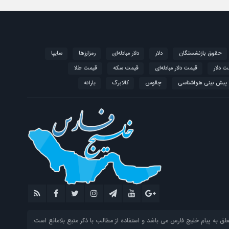
حقوق بازنشستگان
دلار
دلار مبادله‌ای
رمزارزها
سایپا
ت دلار
قیمت دلار مبادله‌ای
قیمت سکه
قیمت طلا
پیش بینی هواشناسی
چالوس
کالابرگ
یارانه
 به پیام خلیج فارس می باشد و استفاده از مطالب با ذکر منبع بلامانع است.