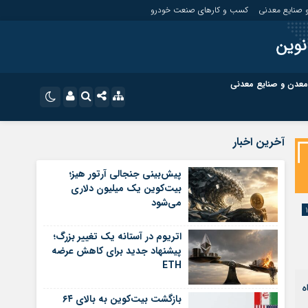
 صنایع معدنی
کسب و کارهای صنعت خودرو
نوین
معدن و صنایع معدنی
ت
کسب و کارهای بازار مالی
نام کاربری یا نشانی ایمیل
اینستاگرام
آخرین اخبار
تلگرام
ای صنعت خودرو
کسب و کارهای گردشگری و هنر
پیش‌بینی جنجالی آرتور هیز؛
بیت‌کوین یک میلیون دلاری
رمز عبور
سروش
می‌شود
ای گردشگری و هنر
معدن و ورزش
ایتا
اتریوم در آستانه یک تغییر بزرگ؛
مرا به خاطر بسپار
آپارات
پیشنهاد جدید برای کاهش عرضه
ETH
اپلیکیشن
ه
بازگشت بیت‌کوین به بالای ۶۴