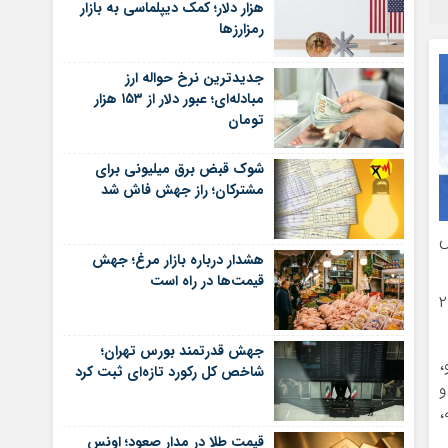
هزار دلار؛ کمک دیپلماسی به بازار
رمزارزها
جدیدترین نرخ حواله ارز
مبادله‌ای؛ عبور دلار از ۱۵۳ هزار
تومان
شوک قبض برق میلیونی برای
مشترکان؛ راز جهش فاش شد
م بخش
هشدار درباره بازار مرغ؛ جهش
قیمت‌ها در راه است
 گذاری خارجی مصوب در این بخش، ۱۹ شرکت با ۱۰۰ درصد سهامدار خارجی، ۲۱
جهش قدرتمند بورس تهران؛
،
شاخص کل رکورد تازه‌ای ثبت کرد
و
،
قیمت طلا در مدار صعود؛ اونس