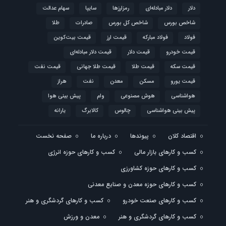
دلار
دلار مبادله‌ای
رمزارزها
سایپا
سهام عدالت
شاخص بورس
شاخص کل بورس
صادرات
طلا
فولاد
فولاد مبارکه
قیمت ارز
قیمت بیت‌کوین
قیمت خودرو
قیمت دلار
قیمت دلار مبادله‌ای
قیمت سکه
قیمت طلا
قیمت طلا جهانی
قیمت نفت
قیمت یورو
مسکن
معدن
نفت
هراز
هواشناسی
هوش مصنوعی
وام
پیش بینی هوا
پیش بینی هواشناسی
چالوس
کالابرگ
یارانه
اقتصاد کلان
پیوندها
درباره ما
صفحه نخست
کسب و کارهای بازار مالی
کسب و کارهای حوزه انرژی
کسب و کارهای حوزه کشاورزی
کسب و کارهای حوزه معدن و صنایع معدنی
کسب و کارهای صنعت خودرو
کسب و کارهای گردشگری و هنر
کسب و کارهای گردشگری و هنر
معدن و ورزش