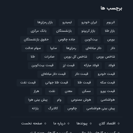
برچسب ها
اتریوم
ایران خودرو
ایمیدرو
بازار رمزارزها
بازار طلا
بازار کریپتو
بازنشستگان
بانک مرکزی
بورس
بیت‌کوین
جاده چالوس
حقوق بازنشستگان
دلار
دلار مبادله‌ای
رمزارزها
سایپا
سهام عدالت
شاخص بورس
شاخص کل بورس
صادرات
طلا
فولاد
فولاد مبارکه
قیمت ارز
قیمت بیت‌کوین
قیمت خودرو
قیمت دلار
قیمت دلار مبادله‌ای
قیمت سکه
قیمت طلا
قیمت طلا جهانی
قیمت نفت
قیمت یورو
مسکن
معدن
نفت
هراز
هواشناسی
هوش مصنوعی
وام
پیش بینی هوا
پیش بینی هواشناسی
چالوس
کالابرگ
یارانه
اقتصاد کلان
پیوندها
درباره ما
صفحه نخست
کسب و کارهای بازار مالی
کسب و کارهای حوزه انرژی