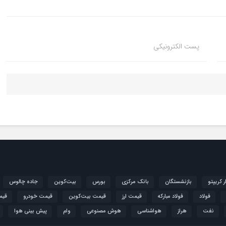
پست الکترونیکی
ار کریپتو
بازنشستگان
بانک مرکزی
بورس
بیت‌کوین
جاده چالوس
فولاد
فولاد مبارکه
قیمت ارز
قیمت بیت‌کوین
قیمت خودرو
قیم
نفت
هراز
هواشناسی
هوش مصنوعی
وام
پیش بینی هوا