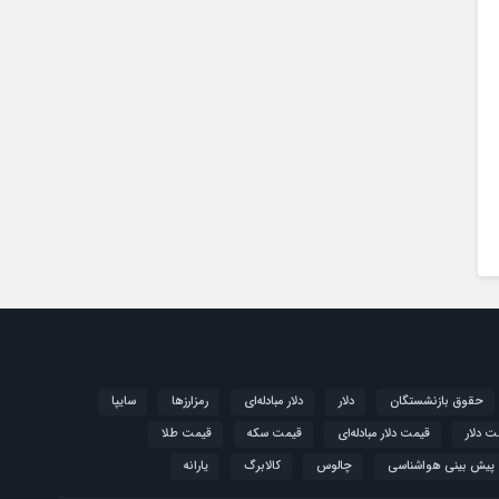
حقوق بازنشستگان
دلار
دلار مبادله‌ای
رمزارزها
سایپا
ت دلار
قیمت دلار مبادله‌ای
قیمت سکه
قیمت طلا
پیش بینی هواشناسی
چالوس
کالابرگ
یارانه