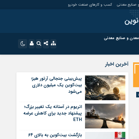
 صنایع معدنی
کسب و کارهای صنعت خودرو
نوین
معدن و صنایع معدنی
ت
کسب و کارهای بازار مالی
نام کاربری یا نشانی ایمیل
اینستاگرام
آخرین اخبار
تلگرام
ای صنعت خودرو
کسب و کارهای گردشگری و هنر
پیش‌بینی جنجالی آرتور هیز؛
بیت‌کوین یک میلیون دلاری
رمز عبور
سروش
می‌شود
ای گردشگری و هنر
معدن و ورزش
ایتا
اتریوم در آستانه یک تغییر بزرگ؛
مرا به خاطر بسپار
آپارات
پیشنهاد جدید برای کاهش عرضه
ETH
اپلیکیشن
بازگشت بیت‌کوین به بالای ۶۴