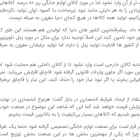
رسیده است قبول داریم که مشابه آن کالا یا ضعیف تر از آن وارد نشود اما در مورد کالای لوازم خانگی ریز ۸۰ درصد
دی را به هر دلیلی مانند نبود زیرساخت یا کمبود توان تولید نکرده‌ایم
ی‌کنیم، تولید همه کالاها در هیچ کجای دنیا مقرون به صرفه نیست.
 داد: پیشرفته‌ترین کشور های دنیا که تولیدی هم هستند این طور کا
ر خود تامین کنند این اصلاً توجیه ندارد برای مثال در مورد پنل تلویزیو
از کشور ها قابلیت تولید پنل را دارند اما تولید برایشان مقرون به صرف
ابه کالای خارجی است وارد نشود تا از کالای داخلی هم حمایت شود ام
 این مورد اگر جلوی واردات قانونی گرفته شود قاچاق افزایش می‌یابد. نم
رانی بخرند یا اگر نبود نیاز خود را حذف کنند. این نیاز را قاچاق برطر
تقاد از ایجاد شرایط انحصاری در بازار گفت: هرنوع انحصاری در نهای
فزایش قیمت خواهد شد کما این که شاهد این موضوع در صنعت خودر
بور شدیم که کالاهای بسیار بی‌کیفیت را به بالاترین قیمت بخریم.
ر قرار است برای صنعت لوازم خانگی تصمیمی گرفته شود حتما یک طر
د چرا که یکی از مهمترین بخش ها در این صنعت بخش توزیع است