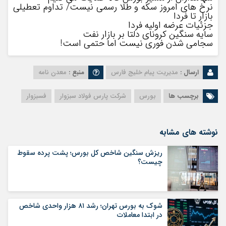
نرخ های امروز سکه و طلا رسمی نیست/ تداوم تعطیلی
بازار تا فردا
جزئیات عرضه اولیه فردا
سایه سنگین کرونای دلتا بر بازار نفت
سجامی شدن فوری نیست اما حتمی است!
ارسال :
مدیریت پیام خلیج فارس
منبع :
معدن نامه
برچسب ها
بورس
شرکت پارس فولاد سبزوار
فسبزوار
نوشته های مشابه
ریزش سنگین شاخص کل بورس؛ پشت پرده سقوط
چیست؟
شوک به بورس تهران؛ رشد ۸۱ هزار واحدی شاخص
در ابتدا معاملات