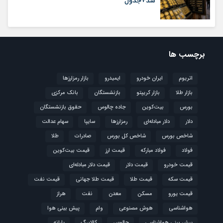
شد+جدول
برچسب ها
اتریوم
ایران خودرو
ایمیدرو
بازار رمزارزها
بازار طلا
بازار کریپتو
بازنشستگان
بانک مرکزی
بورس
بیت‌کوین
جاده چالوس
حقوق بازنشستگان
دلار
دلار مبادله‌ای
رمزارزها
سایپا
سهام عدالت
شاخص بورس
شاخص کل بورس
صادرات
طلا
فولاد
فولاد مبارکه
قیمت ارز
قیمت بیت‌کوین
قیمت خودرو
قیمت دلار
قیمت دلار مبادله‌ای
قیمت سکه
قیمت طلا
قیمت طلا جهانی
قیمت نفت
قیمت یورو
مسکن
معدن
نفت
هراز
هواشناسی
هوش مصنوعی
وام
پیش بینی هوا
پیش بینی هواشناسی
چالوس
کالابرگ
یارانه