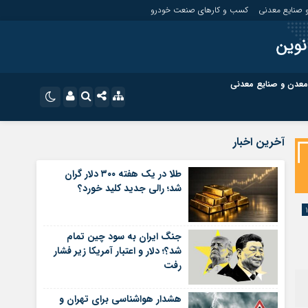
 صنایع معدنی
کسب و کارهای صنعت خودرو
نوین
معدن و صنایع معدنی
ت
کسب و کارهای بازار مالی
نام کاربری یا نشانی ایمیل
اینستاگرام
آخرین اخبار
تلگرام
ای صنعت خودرو
کسب و کارهای گردشگری و هنر
طلا در یک هفته ۳۰۰ دلار گران
شد؛ رالی جدید کلید خورد؟
رمز عبور
سروش
ای گردشگری و هنر
معدن و ورزش
ایتا
جنگ ایران به سود چین تمام
مرا به خاطر بسپار
آپارات
شد؟؛ دلار و اعتبار آمریکا زیر فشار
رفت
اپلیکیشن
هشدار هواشناسی برای تهران و