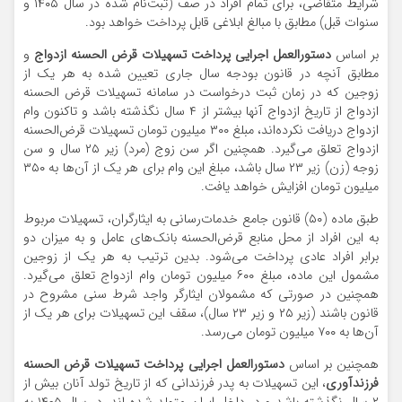
شرایط متقاضی، برای تمام افراد در صف (ثبت‌نام شده در سال ۱۴۰۵ و
سنوات قبل) مطابق با مبالغ ابلاغی قابل پرداخت خواهد بود.
بر اساس
دستورالعمل اجرایی پرداخت تسهیلات قرض الحسنه ازدواج
و
مطابق آنچه در قانون بودجه سال جاری تعیین شده به هر یک از
زوجین که در زمان ثبت درخواست در سامانه تسهیلات قرض الحسنه
ازدواج از تاریخ ازدواج آنها بیشتر از ۴ سال نگذشته باشد و تاکنون وام
ازدواج دریافت نکرده‌اند، مبلغ ۳۰۰ میلیون تومان تسهیلات قرض‌الحسنه
ازدواج تعلق می‌گیرد. همچنین اگر سن زوج (مرد) زیر ۲۵ سال و سن
زوجه (زن) زیر ۲۳ سال باشد، مبلغ این وام برای هر یک از آن‌ها به ۳۵۰
میلیون تومان افزایش خواهد یافت.
طبق ماده (۵۰) قانون جامع خدمات‌رسانی به ایثارگران، تسهیلات مربوط
به این افراد از محل منابع قرض‌الحسنه بانک‌های عامل و به میزان دو
برابر افراد عادی پرداخت می‌شود. بدین ترتیب به هر یک از زوجین
مشمول این ماده، مبلغ ۶۰۰ میلیون تومان وام ازدواج تعلق می‌گیرد.
همچنین در صورتی که مشمولان ایثارگر واجد شرط سنی مشروح در
قانون باشند (زیر ۲۵ و زیر ۲۳ سال)، سقف این تسهیلات برای هر یک از
آن‌ها به ۷۰۰ میلیون تومان می‌رسد.
همچنین بر اساس
دستورالعمل اجرایی پرداخت تسهیلات قرض الحسنه
فرزندآوری
، این تسهیلات به پدر فرزندانی که از تاریخ تولد آنان بیش از