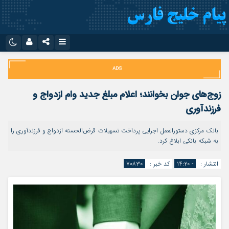
نام کاربری یا نشانی ایمیل
اینستاگرام
تلگرام
سروش
ایتا
زوج‌های جوان بخوانند؛ اعلام مبلغ جدید وام ازدواج و
رمز عبور
آپارات
اپلیکیشن
فرزندآوری
بانک مرکزی دستورالعمل اجرایی پرداخت تسهیلات قرض‌الحسنه ازدواج و فرزندآوری را
به شبکه بانکی ابلاغ کرد.
مرا به خاطر بسپار
انتشار :
- ۱۴:۲۰
کد خبر :
۷۰۸۳۰