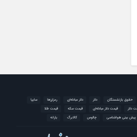
حقوق بازنشستگان
دلار
دلار مبادله‌ای
رمزارزها
سایپا
ت دلار
قیمت دلار مبادله‌ای
قیمت سکه
قیمت طلا
پیش بینی هواشناسی
چالوس
کالابرگ
یارانه