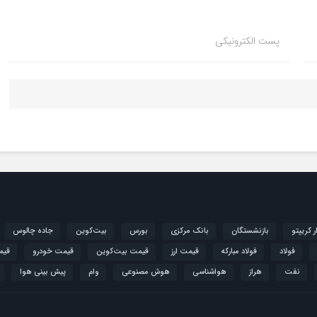
پست الکترونیکی
ار کریپتو
بازنشستگان
بانک مرکزی
بورس
بیت‌کوین
جاده چالوس
فولاد
فولاد مبارکه
قیمت ارز
قیمت بیت‌کوین
قیمت خودرو
قیم
نفت
هراز
هواشناسی
هوش مصنوعی
وام
پیش بینی هوا