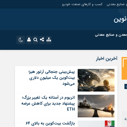
 صنایع معدنی
کسب و کارهای صنعت خودرو
نوین
معدن و صنایع معدنی
ت
کسب و کارهای بازار مالی
نام کاربری یا نشانی ایمیل
اینستاگرام
آخرین اخبار
تلگرام
ای صنعت خودرو
کسب و کارهای گردشگری و هنر
پیش‌بینی جنجالی آرتور هیز؛
بیت‌کوین یک میلیون دلاری
رمز عبور
سروش
می‌شود
ای گردشگری و هنر
معدن و ورزش
ایتا
اتریوم در آستانه یک تغییر بزرگ؛
مرا به خاطر بسپار
آپارات
پیشنهاد جدید برای کاهش عرضه
ETH
اپلیکیشن
د
بازگشت بیت‌کوین به بالای ۶۴