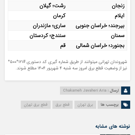
زنجان
رشت؛ گیلان
ایلام
کرمان
بیرجند؛ خراسان جنوبی
ساری؛ مازندران
سمنان
سنندج؛ کردستان
بجنورد؛ خراسان شمالی
قم
شهروندان تهرانی میتوانند از طریق شماره گیری کد دستوری #۱۲۱*۵۰۰*
نیز از وضعیت قطع برق امروز سه شنبه ۴ شهریور ۱۴۰۴ مطلع شوند.
ارسال :
Chakameh Javaheri Aria
برچسب ها
برق تهران
قطع برق
قطع برق تهران
نوشته های مشابه