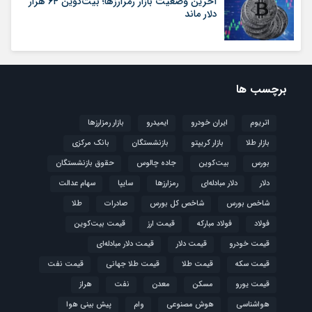
آخرین وضعیت بازار رمزارزها؛ بیت‌کوین ۶۴ هزار
دلار ماند
برچسب ها
اتریوم
ایران خودرو
ایمیدرو
بازار رمزارزها
بازار طلا
بازار کریپتو
بازنشستگان
بانک مرکزی
بورس
بیت‌کوین
جاده چالوس
حقوق بازنشستگان
دلار
دلار مبادله‌ای
رمزارزها
سایپا
سهام عدالت
شاخص بورس
شاخص کل بورس
صادرات
طلا
فولاد
فولاد مبارکه
قیمت ارز
قیمت بیت‌کوین
قیمت خودرو
قیمت دلار
قیمت دلار مبادله‌ای
قیمت سکه
قیمت طلا
قیمت طلا جهانی
قیمت نفت
قیمت یورو
مسکن
معدن
نفت
هراز
هواشناسی
هوش مصنوعی
وام
پیش بینی هوا