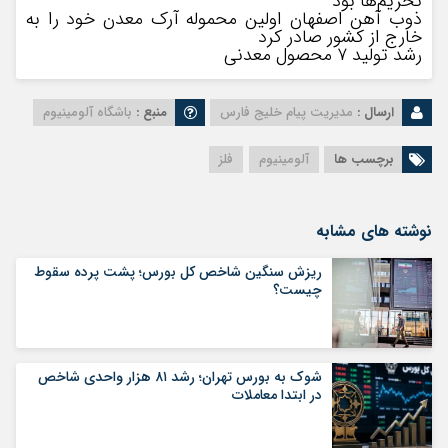
تحریم‌ها بود
ذوب آهن اصفهان اولین محموله آرک معدن خود را به
خارج از کشور صادر کرد
رشد تولید ۷ محصول معدنی
ارسال :
مدیریت پیام خلیج فارس
منبع :
باشگاه آلومینیوم
برچسب ها
آلومینیوم
فلز
نوشته های مشابه
ریزش سنگین شاخص کل بورس؛ پشت پرده سقوط
چیست؟
شوک به بورس تهران؛ رشد ۸۱ هزار واحدی شاخص
در ابتدا معاملات