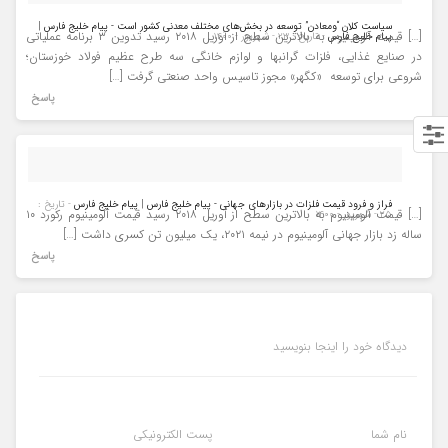
سیاست کلان “ومعادن” توسعه در بخش‌های مختلف معدنی کشور است - پیام خلیج فارس |
[…] قیمت آلومینیوم به بالاترین سطح از آوریل ۲۰۱۸ رسید تدوین ۳ برنامه عملیاتی
پیام خلیج فارس
- تاریخ : ۲۳ - شهریور - ۱۴۰۰
در صنایع غذایی، فلزات گرانبها و لوازم خانگی سه طرح عظیم فولاد خوزستان؛
شروعی برای توسعه «کگهر» مجوز تاسیس واحد صنعتی گرفت […]
پاسخ
فراز و فرود قیمت فلزات در بازارهای جهانی - پیام خلیج فارس | پیام خلیج فارس
- تاریخ :
[…] قیمت آلومینیوم به بالاترین سطح از آوریل ۲۰۱۸ رسید قیمت آلومینیوم رکورد ۱۰
۲۵ - شهریور - ۱۴۰۰
ساله زد بازار جهانی آلومینیوم در نیمه ۲۰۲۱، یک میلیون تن کسری داشت […]
پاسخ
دیدگاه خود را اینجا بنویسید
نام شما
پست الکترونیکی