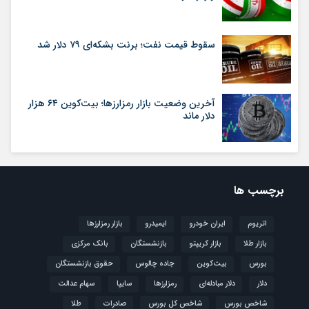
سقوط قیمت نفت؛ برنت بشکه‌ای ۷۹ دلار شد
آخرین وضعیت بازار رمزارزها؛ بیت‌کوین ۶۴ هزار
دلار ماند
برچسب ها
اتریوم
ایران خودرو
ایمیدرو
بازار رمزارزها
بازار طلا
بازار کریپتو
بازنشستگان
بانک مرکزی
بورس
بیت‌کوین
جاده چالوس
حقوق بازنشستگان
دلار
دلار مبادله‌ای
رمزارزها
سایپا
سهام عدالت
شاخص بورس
شاخص کل بورس
صادرات
طلا