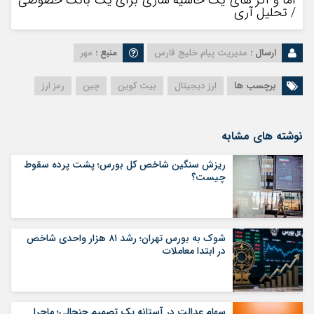
/ تحلیل آری
ارسال :
مدیریت پیام خلیج فارس
منبع :
مهر
برچسب ها
ارز دیجیتال
بیت کوین
چین
رمز ارز
نوشته های مشابه
ریزش سنگین شاخص کل بورس؛ پشت پرده سقوط
چیست؟
شوک به بورس تهران؛ رشد ۸۱ هزار واحدی شاخص
در ابتدا معاملات
سهام عدالت در آستانه یک تصمیم جنجالی؛ ماجرا