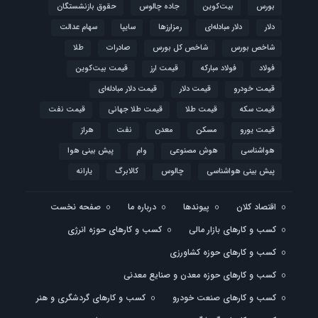
بورس
بیت‌کوین
جاده چالوس
حقوق بازنشستگان
دلار
دلار مبادله‌ای
رمزارزها
سایپا
سهام عدالت
شاخص بورس
شاخص کل بورس
صادرات
طلا
فولاد
فولاد مبارکه
قیمت ارز
قیمت بیت‌کوین
قیمت خودرو
قیمت دلار
قیمت دلار مبادله‌ای
قیمت سکه
قیمت طلا
قیمت طلا جهانی
قیمت نفت
قیمت یورو
مسکن
معدن
نفت
هراز
هواشناسی
هوش مصنوعی
وام
پیش بینی هوا
پیش بینی هواشناسی
چالوس
کالابرگ
یارانه
اقتصاد کلان
پیوندها
درباره ما
صفحه نخست
کسب و کارهای بازار مالی
کسب و کارهای حوزه انرژی
کسب و کارهای حوزه کشاورزی
کسب و کارهای حوزه معدن و صنایع معدنی
کسب و کارهای صنعت خودرو
کسب و کارهای گردشگری و هنر